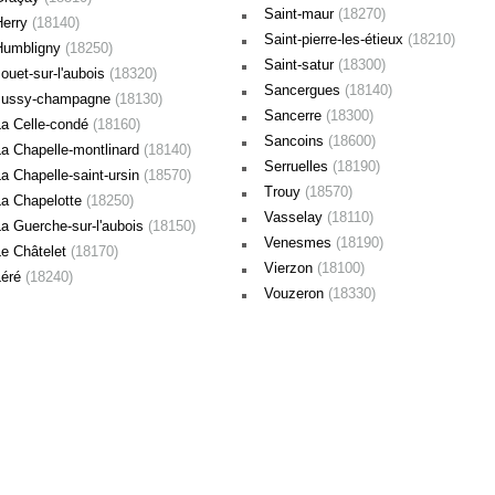
Saint-maur
(18270)
Herry
(18140)
Saint-pierre-les-étieux
(18210)
Humbligny
(18250)
Saint-satur
(18300)
ouet-sur-l'aubois
(18320)
Sancergues
(18140)
Jussy-champagne
(18130)
Sancerre
(18300)
La Celle-condé
(18160)
Sancoins
(18600)
La Chapelle-montlinard
(18140)
Serruelles
(18190)
a Chapelle-saint-ursin
(18570)
Trouy
(18570)
La Chapelotte
(18250)
Vasselay
(18110)
La Guerche-sur-l'aubois
(18150)
Venesmes
(18190)
Le Châtelet
(18170)
Vierzon
(18100)
Léré
(18240)
Vouzeron
(18330)