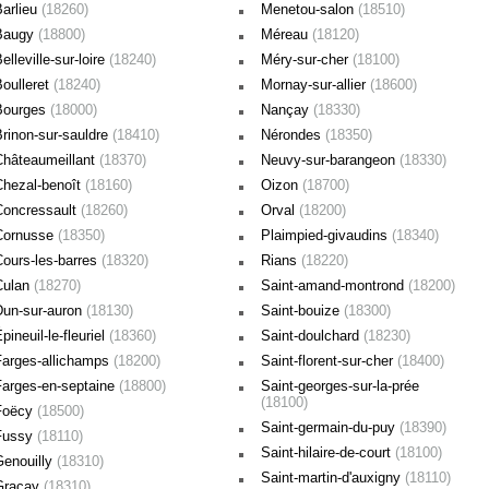
Barlieu
(18260)
Menetou-salon
(18510)
Baugy
(18800)
Méreau
(18120)
elleville-sur-loire
(18240)
Méry-sur-cher
(18100)
Boulleret
(18240)
Mornay-sur-allier
(18600)
Bourges
(18000)
Nançay
(18330)
Brinon-sur-sauldre
(18410)
Nérondes
(18350)
Châteaumeillant
(18370)
Neuvy-sur-barangeon
(18330)
Chezal-benoît
(18160)
Oizon
(18700)
Concressault
(18260)
Orval
(18200)
Cornusse
(18350)
Plaimpied-givaudins
(18340)
Cours-les-barres
(18320)
Rians
(18220)
Culan
(18270)
Saint-amand-montrond
(18200)
Dun-sur-auron
(18130)
Saint-bouize
(18300)
pineuil-le-fleuriel
(18360)
Saint-doulchard
(18230)
Farges-allichamps
(18200)
Saint-florent-sur-cher
(18400)
Farges-en-septaine
(18800)
Saint-georges-sur-la-prée
(18100)
Foëcy
(18500)
Saint-germain-du-puy
(18390)
Fussy
(18110)
Saint-hilaire-de-court
(18100)
Genouilly
(18310)
Saint-martin-d'auxigny
(18110)
Graçay
(18310)