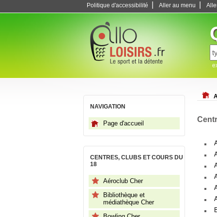
|
|
Politique d'accessibilité
Aller au menu
All
e
A
NAVIGATION
Centr
Page d'accueil
A
CENTRES, CLUBS ET COURS DU
18
Aéroclub Cher
Bibliothèque et
médiathèque Cher
Bowling Cher