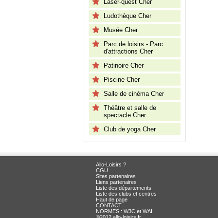
Laser-quest Cher
Ludothèque Cher
Musée Cher
Parc de loisirs - Parc
d'attractions Cher
Patinoire Cher
Piscine Cher
Salle de cinéma Cher
Théâtre et salle de
spectacle Cher
Club de yoga Cher
Allo-Loisirs ?
CGU
Sites partenaires
Liens partenaires
Liste des départements
Liste des clubs et centres
Haut de page
CONTACT
NORMES : W3C et WAI
©2012 allo-loisirs.fr