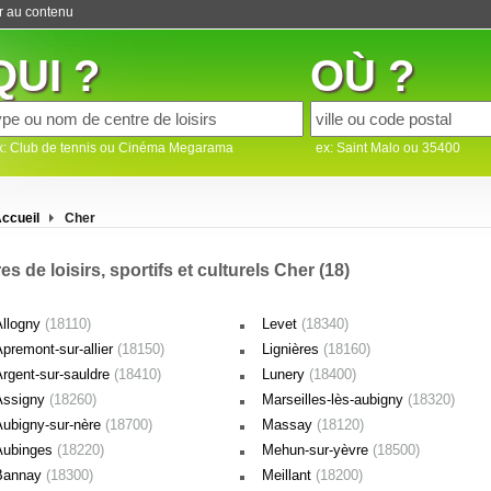
er au contenu
QUI ?
OÙ ?
x: Club de tennis ou Cinéma Megarama
ex: Saint Malo ou 35400
ccueil
Cher
es de loisirs, sportifs et culturels Cher (18)
Allogny
(18110)
Levet
(18340)
premont-sur-allier
(18150)
Lignières
(18160)
Argent-sur-sauldre
(18410)
Lunery
(18400)
Assigny
(18260)
Marseilles-lès-aubigny
(18320)
Aubigny-sur-nère
(18700)
Massay
(18120)
Aubinges
(18220)
Mehun-sur-yèvre
(18500)
Bannay
(18300)
Meillant
(18200)