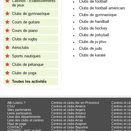
Casinos - Etablissements
Clubs de football
de jeux
Clubs de football américain
Clubs de gymnastique
Clubs de gymnastique
Clubs de handball
Cours de guitare
Clubs de hockey
Cours de piano
Clubs de jorkyball
Clubs de rugby
Clubs de ju-jitsu
Aéroclubs
Clubs de judo
Clubs de karaté
Sports nautiques
Clubs de pétanque
Clubs de yoga
Toutes les activités
Allo-Loisirs ?
Centres et clubs Aix-en-Provence
Centres et cl
CGU
Centres et clubs Amiens
Centres et c
Sites partenaires
Centres et clubs Angers
Centres et c
Liens partenaires
Centres et clubs Annecy
Centres et cl
Liste des départements
Centres et clubs Antibes
Centres et cl
Liste des clubs et centres
Centres et clubs Arras
Centres et cl
Haut de page
Centres et clubs Avignon
Centres et cl
CONTACT
Centres et clubs Bayonne
Centres et cl
NORMES : W3C et WAI
Centres et clubs Biarritz
Centres et c