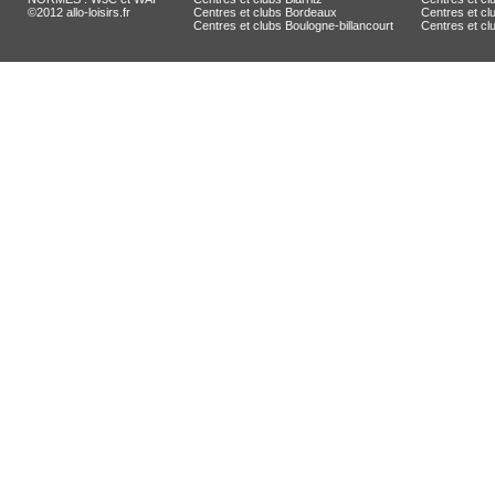
©2012 allo-loisirs.fr
Centres et clubs Bordeaux
Centres et clu
Centres et clubs Boulogne-billancourt
Centres et c