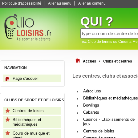
|
|
Politique d'accessibilité
Aller au menu
Aller au contenu
QUI ?
ex: Club de tennis ou Cinéma M
Accueil
Clubs et centres
NAVIGATION
Les centres, clubs et assoc
Page d'accueil
Aéroclubs
Bibliothèques et médiathèques
CLUBS DE SPORT ET DE LOISIRS
Bowlings
Centres de loisirs
Cabarets
Casinos - Etablissements de
Bibliothèques et
jeux
médiathèques
Centres de loisirs
Cours de musique et
chant