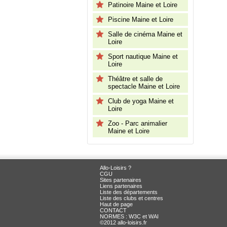
Patinoire Maine et Loire
Piscine Maine et Loire
Salle de cinéma Maine et
Loire
Sport nautique Maine et
Loire
Théâtre et salle de
spectacle Maine et Loire
Club de yoga Maine et
Loire
Zoo - Parc animalier
Maine et Loire
Allo-Loisirs ?
CGU
Sites partenaires
Liens partenaires
Liste des départements
Liste des clubs et centres
Haut de page
CONTACT
NORMES : W3C et WAI
©2012 allo-loisirs.fr