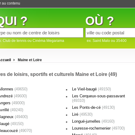
er au contenu
QUI ?
OÙ ?
x: Club de tennis ou Cinéma Megarama
ex: Saint Malo ou 35400
ccueil
Maine et Loire
es de loisirs, sportifs et culturels Maine et Loire (49)
Allonnes
(49650)
Le Vieil-baugé
(49150)
Andrezé
(49600)
Les Cerqueux-sous-passavant
(49310)
Angers
(49000)
Les Ponts-de-cé
(49130)
vrillé
(49240)
Liré
(49530)
Bagneux
(49400)
Longué-jumelles
(49160)
Baugé
(49150)
Louresse-rochemenier
(49700)
Beaucouzé
(49070)