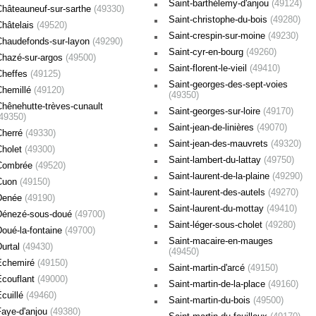
Saint-barthélemy-d'anjou
(49124)
Châteauneuf-sur-sarthe
(49330)
Saint-christophe-du-bois
(49280)
Châtelais
(49520)
Saint-crespin-sur-moine
(49230)
Chaudefonds-sur-layon
(49290)
Saint-cyr-en-bourg
(49260)
Chazé-sur-argos
(49500)
Saint-florent-le-vieil
(49410)
Cheffes
(49125)
Saint-georges-des-sept-voies
Chemillé
(49120)
(49350)
Chênehutte-trèves-cunault
Saint-georges-sur-loire
(49170)
(49350)
Saint-jean-de-linières
(49070)
Cherré
(49330)
Saint-jean-des-mauvrets
(49320)
Cholet
(49300)
Saint-lambert-du-lattay
(49750)
Combrée
(49520)
Saint-laurent-de-la-plaine
(49290)
Cuon
(49150)
Saint-laurent-des-autels
(49270)
Denée
(49190)
Saint-laurent-du-mottay
(49410)
Dénezé-sous-doué
(49700)
Saint-léger-sous-cholet
(49280)
Doué-la-fontaine
(49700)
Saint-macaire-en-mauges
Durtal
(49430)
(49450)
Échemiré
(49150)
Saint-martin-d'arcé
(49150)
Écouflant
(49000)
Saint-martin-de-la-place
(49160)
Écuillé
(49460)
Saint-martin-du-bois
(49500)
Faye-d'anjou
(49380)