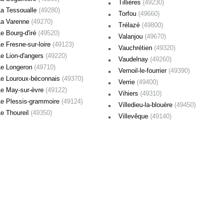
Tillières
(49230)
La Tessoualle
(49280)
Torfou
(49660)
La Varenne
(49270)
Trélazé
(49800)
e Bourg-d'iré
(49520)
Valanjou
(49670)
e Fresne-sur-loire
(49123)
Vauchrétien
(49320)
Le Lion-d'angers
(49220)
Vaudelnay
(49260)
Le Longeron
(49710)
Vernoil-le-fourrier
(49390)
Le Louroux-béconnais
(49370)
Verrie
(49400)
Le May-sur-èvre
(49122)
Vihiers
(49310)
Le Plessis-grammoire
(49124)
Villedieu-la-blouère
(49450)
Le Thoureil
(49350)
Villevêque
(49140)