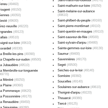
Saint-martin-du-fouilloux
(49170)
Feneu
(49460)
Saint-mathurin-sur-loire
(49250)
Fougeré
(49150)
Saint-melaine-sur-aubance
(49610)
Gennes
(49350)
Saint-philbert-du-peuple
(49160)
Gesté
(49600)
Saint-pierre-montlimart
(49110)
Grez-neuville
(49220)
Saint-quentin-en-mauges
(49110)
Ingrandes
(49123)
Saint-sauveur-de-flée
(49500)
allais
(49510)
Saint-sylvain-d'anjou
(49480)
uigné-sur-loire
(49610)
Sainte-gemmes-sur-loire
(49130)
Juvardeil
(49330)
Saumur
(49400)
a Breille-les-pins
(49390)
Savennières
(49170)
La Chapelle-sur-oudon
(49500)
Segré
(49500)
La Jubaudière
(49510)
Seiches-sur-le-loir
(49140)
La Membrolle-sur-longuenée
(49770)
Somloire
(49360)
La Ménitré
(49250)
Soucelles
(49140)
La Plaine
(49360)
Soulaines-sur-aubance
(49610)
La Pommeraye
(49620)
Thorigné-d'anjou
(49220)
La Possonnière
(49170)
Thouarcé
(49380)
La Renaudière
(49450)
Tiercé
(49125)
La Séguinière
(49280)