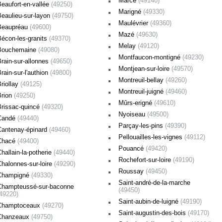
Marcé
(49140)
Beaufort-en-vallée
(49250)
Marigné
(49330)
Beaulieu-sur-layon
(49750)
Maulévrier
(49360)
Beaupréau
(49600)
Mazé
(49630)
Bécon-les-granits
(49370)
Melay
(49120)
Bouchemaine
(49080)
Montfaucon-montigné
(49230)
rain-sur-allonnes
(49650)
Montjean-sur-loire
(49570)
rain-sur-l'authion
(49800)
Montreuil-bellay
(49260)
riollay
(49125)
Montreuil-juigné
(49460)
Brion
(49250)
Mûrs-erigné
(49610)
Brissac-quincé
(49320)
Nyoiseau
(49500)
Candé
(49440)
Parçay-les-pins
(49390)
Cantenay-épinard
(49460)
Pellouailles-les-vignes
(49112)
Chacé
(49400)
Pouancé
(49420)
hallain-la-potherie
(49440)
Rochefort-sur-loire
(49190)
Chalonnes-sur-loire
(49290)
Roussay
(49450)
Champigné
(49330)
Saint-andré-de-la-marche
Champteussé-sur-baconne
(49450)
(49220)
Saint-aubin-de-luigné
(49190)
Champtoceaux
(49270)
Saint-augustin-des-bois
(49170)
Chanzeaux
(49750)