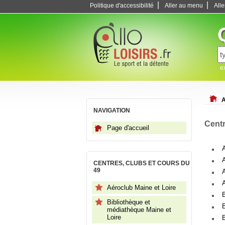
|
|
Politique d'accessibilité
Aller au menu
All
e
A
NAVIGATION
Centr
Page d'accueil
CENTRES, CLUBS ET COURS DU
49
A
Aéroclub Maine et Loire
Bibliothèque et
médiathèque Maine et
Loire