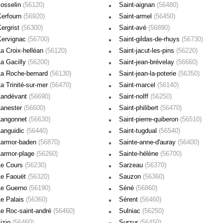
Josselin
(56120)
Saint-aignan
(56480)
Kerfourn
(56920)
Saint-armel
(56450)
Kergrist
(56300)
Saint-avé
(56890)
Kervignac
(56700)
Saint-gildas-de-rhuys
(56730)
La Croix-helléan
(56120)
Saint-jacut-les-pins
(56220)
La Gacilly
(56200)
Saint-jean-brévelay
(56660)
La Roche-bernard
(56130)
Saint-jean-la-poterie
(56350)
a Trinité-sur-mer
(56470)
Saint-marcel
(56140)
Landévant
(56690)
Saint-nolff
(56250)
Lanester
(56600)
Saint-philibert
(56470)
Langonnet
(56630)
Saint-pierre-quiberon
(56510)
Languidic
(56440)
Saint-tugdual
(56540)
Larmor-baden
(56870)
Sainte-anne-d'auray
(56400)
Larmor-plage
(56260)
Sainte-hélène
(56700)
Le Cours
(56230)
Sarzeau
(56370)
Le Faouët
(56320)
Sauzon
(56360)
Le Guerno
(56190)
Séné
(56860)
Le Palais
(56360)
Sérent
(56460)
Le Roc-saint-andré
(56460)
Sulniac
(56250)
Lizio
(56460)
Surzur
(56450)