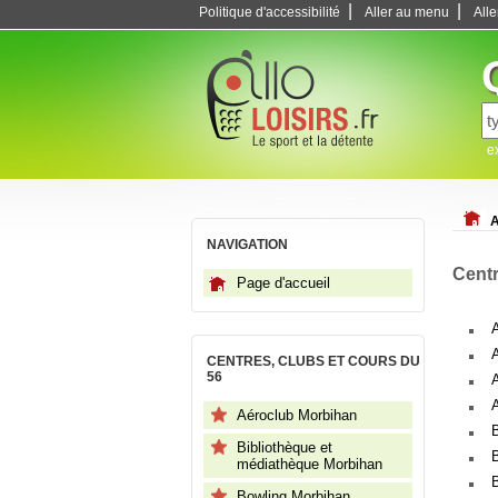
|
|
Politique d'accessibilité
Aller au menu
All
e
A
NAVIGATION
Centr
Page d'accueil
A
CENTRES, CLUBS ET COURS DU
56
Aéroclub Morbihan
Bibliothèque et
médiathèque Morbihan
Bowling Morbihan