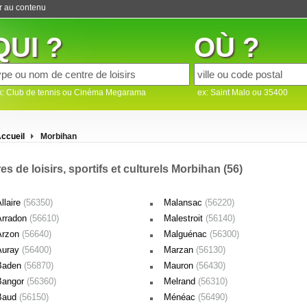
er au contenu
QUI ?
OÙ ?
x: Club de tennis ou Cinéma Megarama
ex: Saint Malo ou 35400
ccueil
Morbihan
es de loisirs, sportifs et culturels Morbihan (56)
llaire
(56350)
Malansac
(56220)
Arradon
(56610)
Malestroit
(56140)
Arzon
(56640)
Malguénac
(56300)
Auray
(56400)
Marzan
(56130)
Baden
(56870)
Mauron
(56430)
Bangor
(56360)
Melrand
(56310)
Baud
(56150)
Ménéac
(56490)