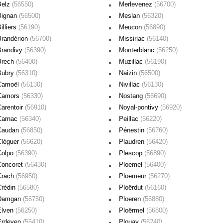
Belz
(56550)
Merlevenez
(56700)
Bignan
(56500)
Meslan
(56320)
illiers
(56190)
Meucon
(56890)
Brandérion
(56700)
Missiriac
(56140)
Brandivy
(56390)
Monterblanc
(56250)
Brech
(56400)
Muzillac
(56190)
Bubry
(56310)
Naizin
(56500)
Camoël
(56130)
Nivillac
(56130)
Camors
(56330)
Nostang
(56690)
Carentoir
(56910)
Noyal-pontivy
(56920)
Carnac
(56340)
Peillac
(56220)
Caudan
(56850)
Pénestin
(56760)
Cléguer
(56620)
Plaudren
(56420)
Colpo
(56390)
Plescop
(56890)
Concoret
(56430)
Ploemel
(56400)
Crach
(56950)
Ploemeur
(56270)
Crédin
(56580)
Ploërdut
(56160)
Damgan
(56750)
Ploeren
(56880)
Elven
(56250)
Ploërmel
(56800)
Erdeven
(56410)
Plouay
(56240)