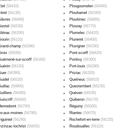
Étel
(56410)
Plougoumelen
(56400)
Férel
(56130)
Plouharnel
(56340)
Gâvres
(56680)
Plouhinec
(56680)
Gestel
(56530)
Plouray
(56770)
Glénac
(56200)
Plumelec
(56420)
Gourin
(56110)
Pluneret
(56400)
Grand-champ
(56390)
Pluvigner
(56330)
Groix
(56590)
Pont-scorff
(56620)
Guémené-sur-scorff
(56160)
Pontivy
(56300)
Guénin
(56150)
Port-louis
(56290)
Guer
(56380)
Priziac
(56320)
Guidel
(56520)
Quelneuc
(56910)
Guillac
(56800)
Questembert
(56230)
uilliers
(56490)
Quéven
(56530)
uiscriff
(56560)
Quiberon
(56170)
Hennebont
(56700)
Réguiny
(56500)
Île-aux-moines
(56780)
Riantec
(56670)
nguiniel
(56240)
Rochefort-en-terre
(56220)
nzinzac-lochrist
(56650)
Roudouallec
(56110)