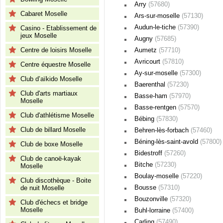
Arry
(57680)
Cabaret Moselle
Ars-sur-moselle
(57130)
Audun-le-tiche
(57390)
Casino - Etablissement de
jeux Moselle
Augny
(57685)
Centre de loisirs Moselle
Aumetz
(57710)
Avricourt
(57810)
Centre équestre Moselle
Ay-sur-moselle
(57300)
Club d’aïkido Moselle
Baerenthal
(57230)
Club d'arts martiaux
Basse-ham
(57970)
Moselle
Basse-rentgen
(57570)
Club d'athlétisme Moselle
Bébing
(57830)
Club de billard Moselle
Behren-lès-forbach
(57460)
Béning-lès-saint-avold
(57800)
Club de boxe Moselle
Bidestroff
(57260)
Club de canoë-kayak
Bitche
(57230)
Moselle
Boulay-moselle
(57220)
Club discothèque - Boite
Bousse
(57310)
de nuit Moselle
Bouzonville
(57320)
Club d'échecs et bridge
Moselle
Buhl-lorraine
(57400)
Carling
(57490)