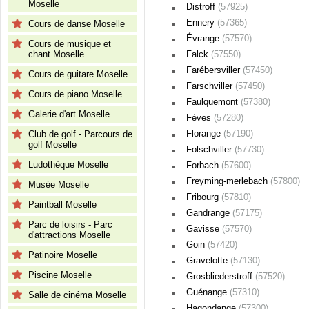
Moselle
Distroff
(57925)
Ennery
(57365)
Cours de danse Moselle
Évrange
(57570)
Cours de musique et
chant Moselle
Falck
(57550)
Farébersviller
(57450)
Cours de guitare Moselle
Farschviller
(57450)
Cours de piano Moselle
Faulquemont
(57380)
Galerie d'art Moselle
Fèves
(57280)
Florange
(57190)
Club de golf - Parcours de
golf Moselle
Folschviller
(57730)
Ludothèque Moselle
Forbach
(57600)
Freyming-merlebach
(57800)
Musée Moselle
Fribourg
(57810)
Paintball Moselle
Gandrange
(57175)
Parc de loisirs - Parc
Gavisse
(57570)
d'attractions Moselle
Goin
(57420)
Patinoire Moselle
Gravelotte
(57130)
Piscine Moselle
Grosbliederstroff
(57520)
Guénange
(57310)
Salle de cinéma Moselle
Hagondange
(57300)