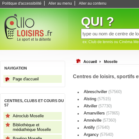
|
|
Politique d'accessibilité
Aller au menu
Aller au contenu
QUI ?
ex: Club de tennis ou Cinéma M
Accueil
Moselle
NAVIGATION
Centres de loisirs, sportifs e
Page d'accueil
Abreschviller
(57560)
Alsting
(57515)
CENTRES, CLUBS ET COURS DU
57
Altviller
(57730)
Amanvillers
(57865)
Aéroclub Moselle
Amnéville
(57360)
Bibliothèque et
Antilly
(57640)
médiathèque Moselle
Argancy
(57640)
Bowling Moselle