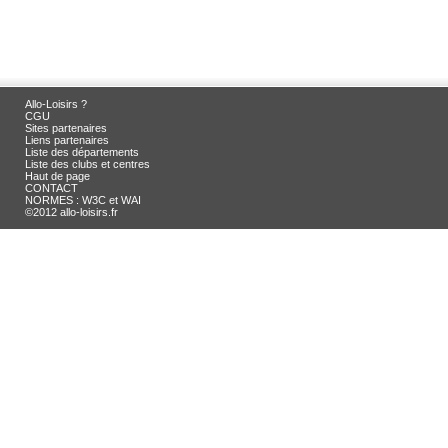
Allo-Loisirs ?
CGU
Sites partenaires
Liens partenaires
Liste des départements
Liste des clubs et centres
Haut de page
CONTACT
NORMES : W3C et WAI
©2012 allo-loisirs.fr