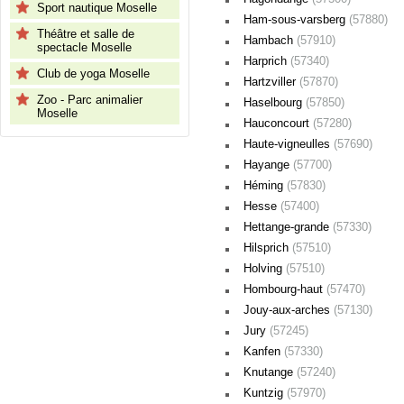
Sport nautique Moselle
Ham-sous-varsberg
(57880)
Théâtre et salle de
Hambach
(57910)
spectacle Moselle
Harprich
(57340)
Club de yoga Moselle
Hartzviller
(57870)
Zoo - Parc animalier
Haselbourg
(57850)
Moselle
Hauconcourt
(57280)
Haute-vigneulles
(57690)
Hayange
(57700)
Héming
(57830)
Hesse
(57400)
Hettange-grande
(57330)
Hilsprich
(57510)
Holving
(57510)
Hombourg-haut
(57470)
Jouy-aux-arches
(57130)
Jury
(57245)
Kanfen
(57330)
Knutange
(57240)
Kuntzig
(57970)