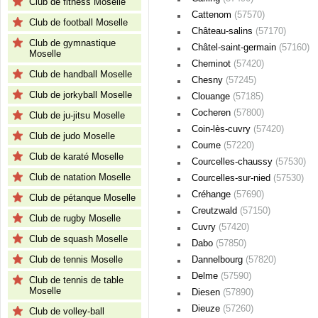
Club de fitness Moselle
Cattenom
(57570)
Club de football Moselle
Château-salins
(57170)
Club de gymnastique
Châtel-saint-germain
(57160)
Moselle
Cheminot
(57420)
Club de handball Moselle
Chesny
(57245)
Club de jorkyball Moselle
Clouange
(57185)
Cocheren
(57800)
Club de ju-jitsu Moselle
Coin-lès-cuvry
(57420)
Club de judo Moselle
Coume
(57220)
Club de karaté Moselle
Courcelles-chaussy
(57530)
Club de natation Moselle
Courcelles-sur-nied
(57530)
Créhange
(57690)
Club de pétanque Moselle
Creutzwald
(57150)
Club de rugby Moselle
Cuvry
(57420)
Club de squash Moselle
Dabo
(57850)
Club de tennis Moselle
Dannelbourg
(57820)
Delme
(57590)
Club de tennis de table
Moselle
Diesen
(57890)
Dieuze
(57260)
Club de volley-ball