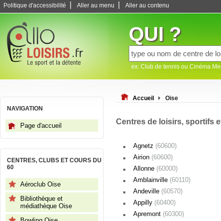
|
|
Politique d'accessibilité
Aller au menu
Aller au contenu
QUI ?
ex: Club de tennis ou Cinéma M
Accueil
Oise
NAVIGATION
Centres de loisirs, sportifs e
Page d'accueil
Agnetz
(60600)
Airion
(60600)
CENTRES, CLUBS ET COURS DU
60
Allonne
(60000)
Amblainville
(60110)
Aéroclub Oise
Andeville
(60570)
Bibliothèque et
Appilly
(60400)
médiathèque Oise
Apremont
(60300)
Bowling Oise