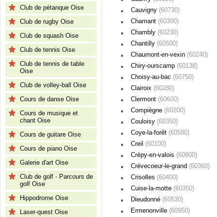
Club de pétanque Oise
Cauvigny
(60730)
Chamant
(60300)
Club de rugby Oise
Chambly
(60230)
Club de squash Oise
Chantilly
(60500)
Club de tennis Oise
Chaumont-en-vexin
(60240)
Club de tennis de table
Chiry-ourscamp
(60138)
Oise
Choisy-au-bac
(60750)
Club de volley-ball Oise
Clairoix
(60280)
Cours de danse Oise
Clermont
(60600)
Compiègne
(60200)
Cours de musique et
chant Oise
Couloisy
(60350)
Coye-la-forêt
(60580)
Cours de guitare Oise
Creil
(60100)
Cours de piano Oise
Crépy-en-valois
(60800)
Galerie d'art Oise
Crèvecoeur-le-grand
(60360)
Club de golf - Parcours de
Crisolles
(60400)
golf Oise
Cuise-la-motte
(60350)
Hippodrome Oise
Dieudonné
(60530)
Ermenonville
(60950)
Laser-quest Oise