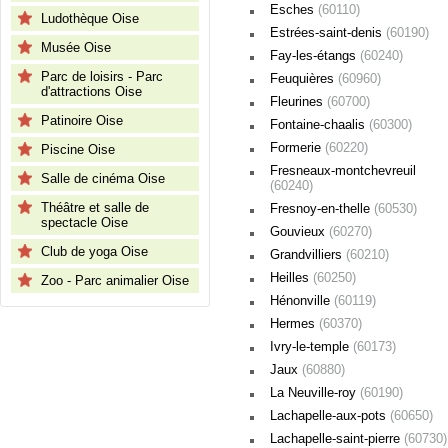
Esches
(60110)
Ludothèque Oise
Estrées-saint-denis
(60190)
Musée Oise
Fay-les-étangs
(60240)
Parc de loisirs - Parc
Feuquières
(60960)
d'attractions Oise
Fleurines
(60700)
Patinoire Oise
Fontaine-chaalis
(60300)
Formerie
(60220)
Piscine Oise
Fresneaux-montchevreuil
Salle de cinéma Oise
(60240)
Théâtre et salle de
Fresnoy-en-thelle
(60530)
spectacle Oise
Gouvieux
(60270)
Club de yoga Oise
Grandvilliers
(60210)
Heilles
(60250)
Zoo - Parc animalier Oise
Hénonville
(60119)
Hermes
(60370)
Ivry-le-temple
(60173)
Jaux
(60880)
La Neuville-roy
(60190)
Lachapelle-aux-pots
(60650)
Lachapelle-saint-pierre
(60730)