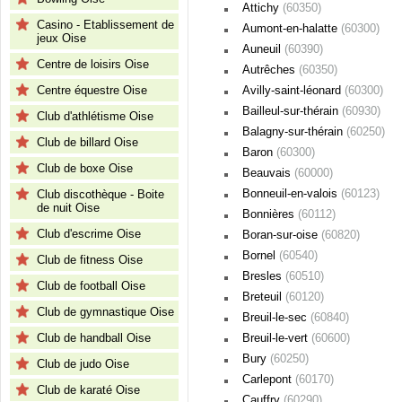
Attichy
(60350)
Casino - Etablissement de
Aumont-en-halatte
(60300)
jeux Oise
Auneuil
(60390)
Centre de loisirs Oise
Autrêches
(60350)
Centre équestre Oise
Avilly-saint-léonard
(60300)
Bailleul-sur-thérain
(60930)
Club d'athlétisme Oise
Balagny-sur-thérain
(60250)
Club de billard Oise
Baron
(60300)
Club de boxe Oise
Beauvais
(60000)
Bonneuil-en-valois
(60123)
Club discothèque - Boite
de nuit Oise
Bonnières
(60112)
Club d'escrime Oise
Boran-sur-oise
(60820)
Bornel
(60540)
Club de fitness Oise
Bresles
(60510)
Club de football Oise
Breteuil
(60120)
Club de gymnastique Oise
Breuil-le-sec
(60840)
Club de handball Oise
Breuil-le-vert
(60600)
Bury
(60250)
Club de judo Oise
Carlepont
(60170)
Club de karaté Oise
Cauffry
(60290)