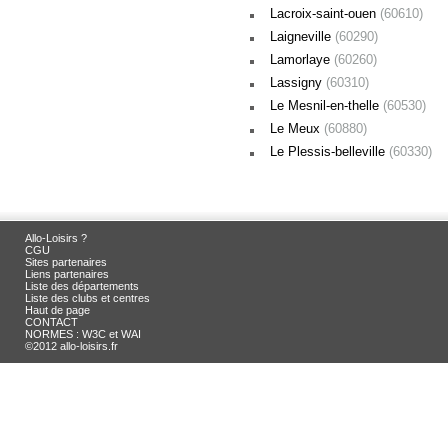
Lacroix-saint-ouen
(60610)
Laigneville
(60290)
Lamorlaye
(60260)
Lassigny
(60310)
Le Mesnil-en-thelle
(60530)
Le Meux
(60880)
Le Plessis-belleville
(60330)
Allo-Loisirs ?
CGU
Sites partenaires
Liens partenaires
Liste des départements
Liste des clubs et centres
Haut de page
CONTACT
NORMES : W3C et WAI
©2012 allo-loisirs.fr