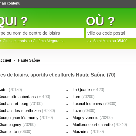
er au contenu
QUI ?
OÙ ?
x: Club de tennis ou Cinéma Megarama
ex: Saint Malo ou 35400
ccueil
Haute Saône
es de loisirs, sportifs et culturels Haute Saône (70)
Autet
(70180)
La Quarte
(70120)
Beaumotte-aubertans
(70190)
Lure
(70200)
Bouhans-et-feurg
(70100)
Luxeuil-les-bains
(70300)
Bouhans-lès-montbozon
(70230)
Luze
(70400)
Bourguignon-lès-morey
(70120)
Magny-vernois
(70200)
Champagney
(70290)
Mailleroncourt-charette
(70240)
Champlitte
(70600)
Maizières
(70190)