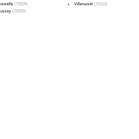
Jonvelle
(70500)
Villersexel
(70110)
Jussey
(70500)