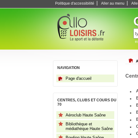
|
|
Politique d'accessibilité
Aller au menu
All
e
A
NAVIGATION
Centr
Page d'accueil
CENTRES, CLUBS ET COURS DU
70
Aéroclub Haute Saône
Bibliothèque et
médiathèque Haute Saône
Bowling Haute Saône