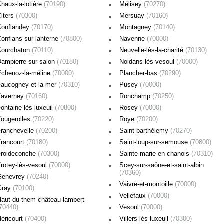
haux-la-lotière
(70190)
Mélisey
(70270)
Citers
(70300)
Mersuay
(70160)
Conflandey
(70170)
Montagney
(70140)
Conflans-sur-lanterne
(70800)
Navenne
(70000)
Courchaton
(70110)
Neuvelle-lès-la-charité
(70130)
Dampierre-sur-salon
(70180)
Noidans-lès-vesoul
(70000)
Échenoz-la-méline
(70000)
Plancher-bas
(70290)
Faucogney-et-la-mer
(70310)
Pusey
(70000)
Faverney
(70160)
Ronchamp
(70250)
ontaine-lès-luxeuil
(70800)
Rosey
(70000)
Fougerolles
(70220)
Roye
(70200)
Franchevelle
(70200)
Saint-barthélemy
(70270)
Francourt
(70180)
Saint-loup-sur-semouse
(70800)
Froideconche
(70300)
Sainte-marie-en-chanois
(70310)
Frotey-lès-vesoul
(70000)
Scey-sur-saône-et-saint-albin
(70360)
Genevrey
(70240)
Vaivre-et-montoille
(70000)
Gray
(70100)
Vellefaux
(70000)
Haut-du-them-château-lambert
(70440)
Vesoul
(70000)
Héricourt
(70400)
Villers-lès-luxeuil
(70300)