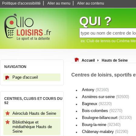
|
|
Politique d'accessibilité
Aller au menu
Aller au contenu
QUI ?
ex: Club de tennis ou Cinéma M
Accueil
Hauts de Seine
NAVIGATION
Centres de loisirs, sportifs 
Page d'accueil
Antony
(92160)
Asnières-sur-seine
(92600)
CENTRES, CLUBS ET COURS DU
92
Bagneux
(92220)
Bois-colombes
(92270)
Aéroclub Hauts de Seine
Boulogne-billancourt
(92100)
Bibliothèque et
Bourg-la-reine
(92340)
médiathèque Hauts de
Seine
Châtenay-malabry
(92290)