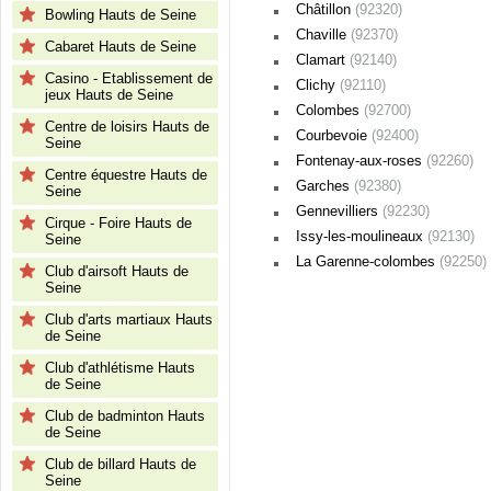
Châtillon
(92320)
Bowling Hauts de Seine
Chaville
(92370)
Cabaret Hauts de Seine
Clamart
(92140)
Casino - Etablissement de
Clichy
(92110)
jeux Hauts de Seine
Colombes
(92700)
Centre de loisirs Hauts de
Courbevoie
(92400)
Seine
Fontenay-aux-roses
(92260)
Centre équestre Hauts de
Garches
(92380)
Seine
Gennevilliers
(92230)
Cirque - Foire Hauts de
Issy-les-moulineaux
(92130)
Seine
La Garenne-colombes
(92250)
Club d'airsoft Hauts de
Seine
Club d'arts martiaux Hauts
de Seine
Club d'athlétisme Hauts
de Seine
Club de badminton Hauts
de Seine
Club de billard Hauts de
Seine