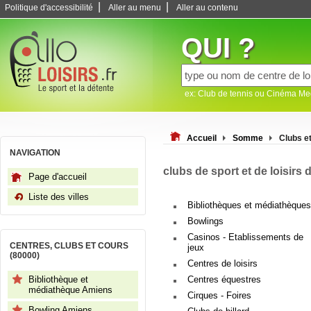
|
|
Politique d'accessibilité
Aller au menu
Aller au contenu
QUI ?
ex: Club de tennis ou Cinéma M
Accueil
Somme
Clubs e
NAVIGATION
clubs de sport et de loisirs
Page d'accueil
Liste des villes
Bibliothèques et médiathèques
Bowlings
Casinos - Etablissements de
CENTRES, CLUBS ET COURS
jeux
(80000)
Centres de loisirs
Bibliothèque et
Centres équestres
médiathèque Amiens
Cirques - Foires
Bowling Amiens