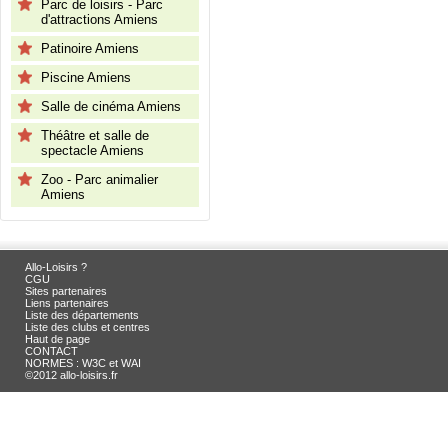
Parc de loisirs - Parc
d'attractions Amiens
Patinoire Amiens
Piscine Amiens
Salle de cinéma Amiens
Théâtre et salle de
spectacle Amiens
Zoo - Parc animalier
Amiens
Allo-Loisirs ?
CGU
Sites partenaires
Liens partenaires
Liste des départements
Liste des clubs et centres
Haut de page
CONTACT
NORMES : W3C et WAI
©2012 allo-loisirs.fr