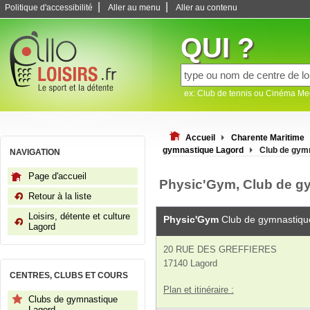
|
|
Politique d'accessibilité
Aller au menu
Aller au contenu
QUI ?
ex: Club de tennis ou Cinéma M
Accueil
Charente Maritime
gymnastique Lagord
Club de gym
NAVIGATION
Page d'accueil
Physic'Gym, Club de g
Retour à la liste
Loisirs, détente et culture
Physic'Gym
Club de gymnastiqu
Lagord
20 RUE DES GREFFIERES
17140 Lagord
CENTRES, CLUBS ET COURS
Plan et itinéraire :
Clubs de gymnastique
Lagord