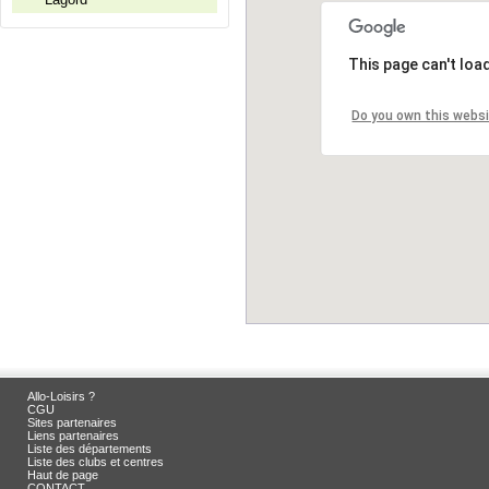
This page can't loa
Do you own this webs
Allo-Loisirs ?
CGU
Sites partenaires
Liens partenaires
Liste des départements
Liste des clubs et centres
Haut de page
CONTACT