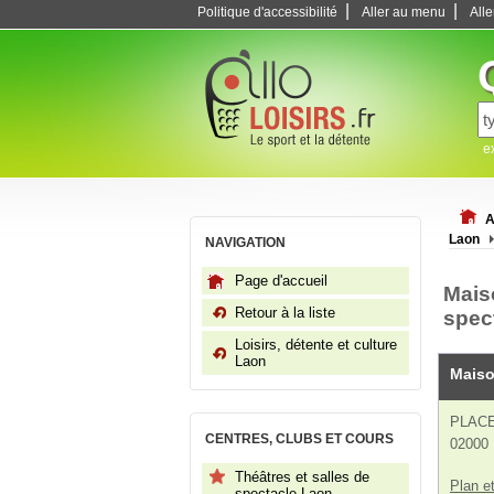
|
|
Politique d'accessibilité
Aller au menu
All
e
A
Laon
NAVIGATION
Page d'accueil
Maiso
Retour à la liste
spec
Loisirs, détente et culture
Laon
Maiso
PLAC
CENTRES, CLUBS ET COURS
02000
Théâtres et salles de
Plan et
spectacle Laon