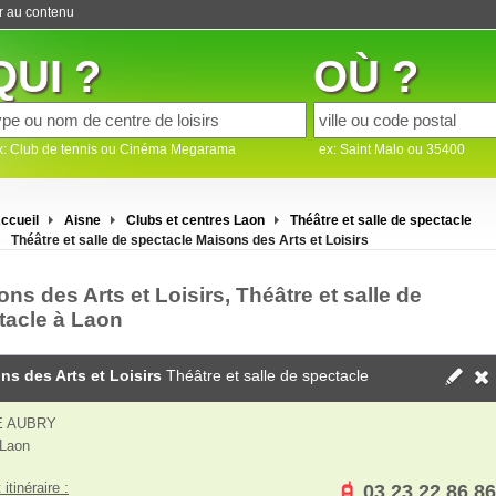
er au contenu
QUI ?
OÙ ?
x: Club de tennis ou Cinéma Megarama
ex: Saint Malo ou 35400
ccueil
Aisne
Clubs et centres Laon
Théâtre et salle de spectacle
Théâtre et salle de spectacle Maisons des Arts et Loisirs
ns des Arts et Loisirs, Théâtre et salle de
tacle à Laon
ns des Arts et Loisirs
Théâtre et salle de spectacle
E AUBRY
 Laon
 itinéraire :
03 23 22 86 86