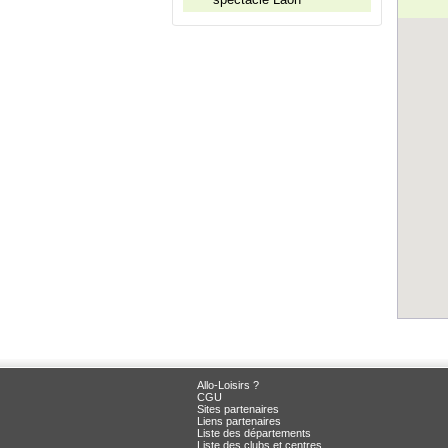
Allo-Loisirs ?
CGU
Sites partenaires
Liens partenaires
Liste des départements
Liste des clubs et centres