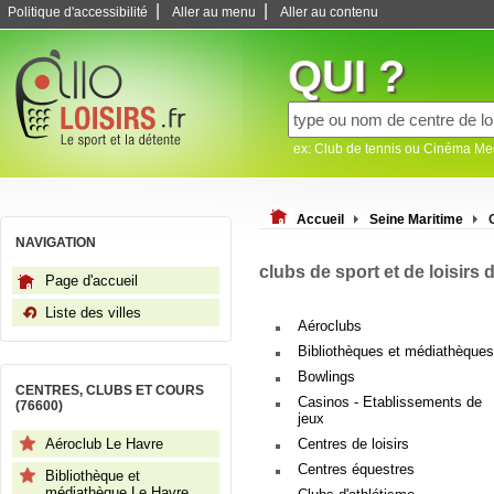
|
|
Politique d'accessibilité
Aller au menu
Aller au contenu
QUI ?
ex: Club de tennis ou Cinéma M
Accueil
Seine Maritime
NAVIGATION
clubs de sport et de loisirs
Page d'accueil
Liste des villes
Aéroclubs
Bibliothèques et médiathèques
Bowlings
CENTRES, CLUBS ET COURS
Casinos - Etablissements de
(76600)
jeux
Aéroclub Le Havre
Centres de loisirs
Centres équestres
Bibliothèque et
médiathèque Le Havre