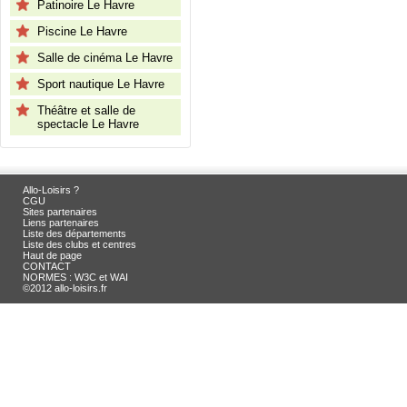
Patinoire Le Havre
Piscine Le Havre
Salle de cinéma Le Havre
Sport nautique Le Havre
Théâtre et salle de
spectacle Le Havre
Allo-Loisirs ?
CGU
Sites partenaires
Liens partenaires
Liste des départements
Liste des clubs et centres
Haut de page
CONTACT
NORMES : W3C et WAI
©2012 allo-loisirs.fr