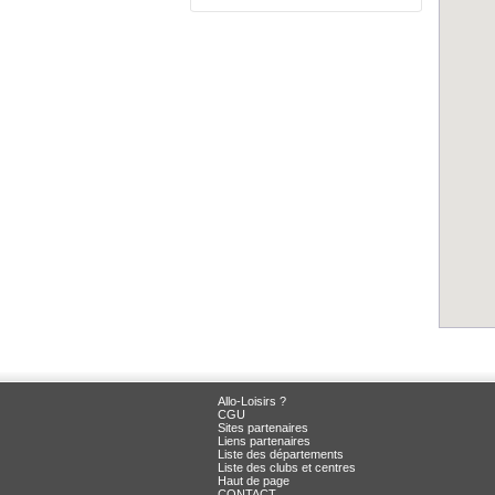
Allo-Loisirs ?
CGU
Sites partenaires
Liens partenaires
Liste des départements
Liste des clubs et centres
Haut de page
CONTACT