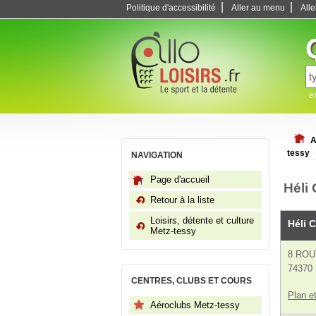
|
|
Politique d'accessibilité
Aller au menu
All
e
A
tessy
NAVIGATION
Page d'accueil
Héli
Retour à la liste
Loisirs, détente et culture
Héli 
Metz-tessy
8 ROU
74370 
CENTRES, CLUBS ET COURS
Plan et
Aéroclubs Metz-tessy