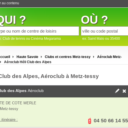
er au contenu
QUI ?
OÙ ?
x: Club de tennis ou Cinéma Megarama
ex: Saint Malo ou 35400
ccueil
Haute Savoie
Clubs et centres Metz-tessy
Aéroclub Metz-
Aéroclub Héli Club des Alpes
 Club des Alpes, Aéroclub à Metz-tessy
Club des Alpes
Aéroclub
TE DE COTE MERLE
Metz-tessy
 itinéraire :
04 50 66 14 55