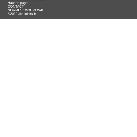
Haut de page
CONTACT
NORMES : W3C et WAI
©2012 allo-loisirs.fr