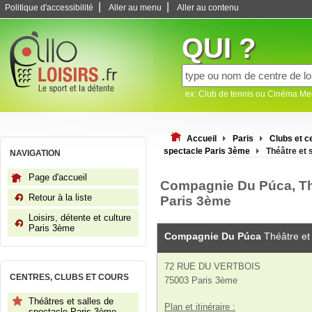
|
|
Politique d'accessibilité
Aller au menu
Aller au contenu
QUI ?
ex: Club de tennis ou Cinéma M
Accueil
Paris
Clubs et 
spectacle Paris 3ème
Théâtre et
NAVIGATION
Page d'accueil
Compagnie Du Púca, Thé
Retour à la liste
Paris 3ème
Loisirs, détente et culture
Paris 3ème
Compagnie Du Púca
Théâtre et
72 RUE DU VERTBOIS
CENTRES, CLUBS ET COURS
75003 Paris 3ème
Théâtres et salles de
Plan et itinéraire :
spectacle Paris 3ème