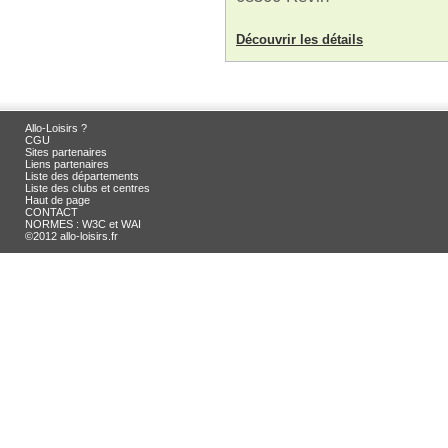
Découvrir les détails
Allo-Loisirs ?
CGU
Sites partenaires
Liens partenaires
Liste des départements
Liste des clubs et centres
Haut de page
CONTACT
NORMES : W3C et WAI
©2012 allo-loisirs.fr