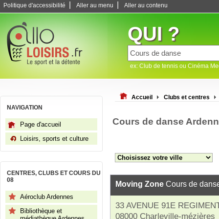
|
|
Politique d'accessibilité
Aller au menu
Aller au contenu
QUI ?
ex: Club de tennis ou Cinéma M
Accueil
Clubs et centres
NAVIGATION
Cours de danse Arden
Page d'accueil
Loisirs, sports et culture
CENTRES, CLUBS ET COURS DU
08
Moving Zone
Cours de dans
Aéroclub Ardennes
33 AVENUE 91E REGIMEN
Bibliothèque et
08000 Charleville-mézières
médiathèque Ardennes