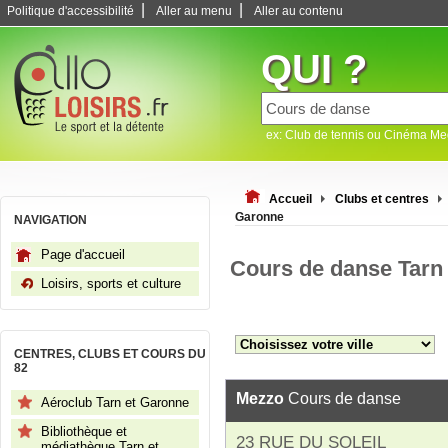
|
|
Politique d'accessibilité
Aller au menu
Aller au contenu
QUI ?
ex: Club de tennis ou Cinéma M
Accueil
Clubs et centres
Garonne
NAVIGATION
Page d'accueil
Cours de danse Tarn
Loisirs, sports et culture
CENTRES, CLUBS ET COURS DU
82
Mezzo
Cours de danse
Aéroclub Tarn et Garonne
Bibliothèque et
23 RUE DU SOLEIL
médiathèque Tarn et