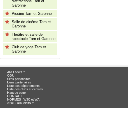
d'attractions Tarn et
Garonne
Piscine Tarn et Garonne
Salle de cinéma Tarn et
Garonne
Théâtre et salle de
spectacle Tarn et Garonne
Club de yoga Tarn et
Garonne
Allo-Loisirs ?
CGU
Sites partenaires
Liens partenaires
Liste des départements
Liste des clubs et centres
Haut de page
CONTACT
NORMES : W3C et WAI
©2012 allo-loisirs.fr