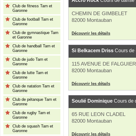
Accro Rock
Cours de danse
Club de fitness Tarn et
Garonne
CHEMIN DE GIMBELET
Club de football Tarn et
82000 Montauban
Garonne
Club de gymnastique Tarn
Découvrir les détails
et Garonne
Club de handball Tarn et
Si Belkacem Driss
Cours de
Garonne
Club de judo Tarn et
115 AVENUE DE FALGUIE
Garonne
82000 Montauban
Club de lutte Tarn et
Garonne
Découvrir les détails
Club de natation Tarn et
Garonne
Club de pétanque Tarn et
Soulié Dominique
Cours de 
Garonne
Club de rugby Tarn et
65 RUE LEON CLADEL
Garonne
82000 Montauban
Club de squash Tarn et
Garonne
Découvrir les détails