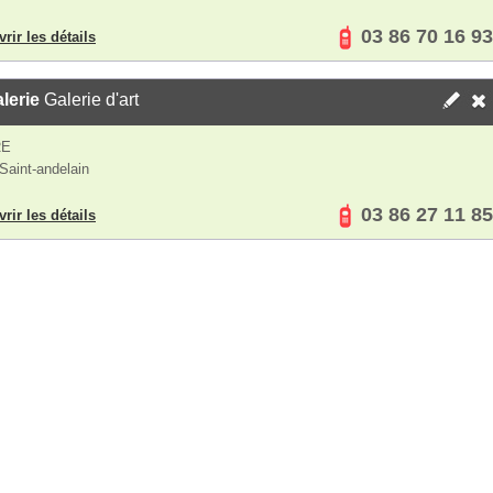
03 86 70 16 93
rir les détails
lerie
Galerie d'art
RE
Saint-andelain
03 86 27 11 85
rir les détails