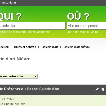
er au contenu
QUI ?
OÙ ?
x: Club de tennis ou Cinéma Megarama
ex: Saint Malo ou 35400
ccueil
Clubs et centres
Galerie d'art
Galerie d'art Nièvre
ie d'art Nièvre
ie Présents du Passé
Galerie d'art
 DU PONT
a Charité-sur-loire