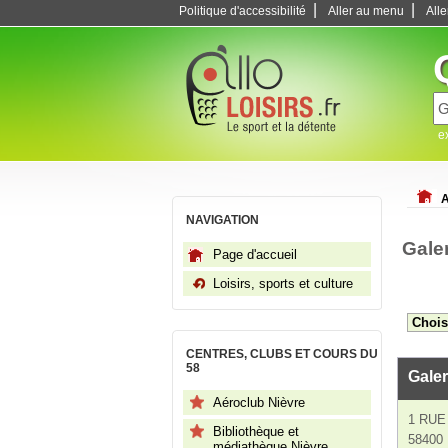
|
|
Politique d'accessibilité
Aller au menu
All
e
A
NAVIGATION
Galer
Page d'accueil
Loisirs, sports et culture
CENTRES, CLUBS ET COURS DU
58
Galer
Aéroclub Nièvre
1 RUE
Bibliothèque et
58400 L
médiathèque Nièvre