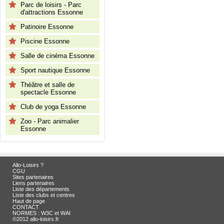
Parc de loisirs - Parc
d'attractions Essonne
Patinoire Essonne
Piscine Essonne
Salle de cinéma Essonne
Sport nautique Essonne
Théâtre et salle de
spectacle Essonne
Club de yoga Essonne
Zoo - Parc animalier
Essonne
Allo-Loisirs ?
CGU
Sites partenaires
Liens partenaires
Liste des départements
Liste des clubs et centres
Haut de page
CONTACT
NORMES : W3C et WAI
©2012 allo-loisirs.fr