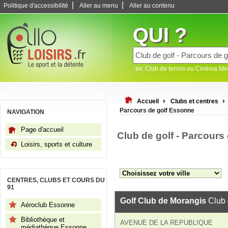
|
|
Politique d'accessibilité
Aller au menu
Aller au contenu
QUI ?
ex: Club de tennis ou Cinéma M
Accueil
Clubs et centres
Parcours de golf Essonne
NAVIGATION
Page d'accueil
Club de golf - Parcours
Loisirs, sports et culture
CENTRES, CLUBS ET COURS DU
91
Golf Club de Morangis
Club d
Aéroclub Essonne
Bibliothèque et
AVENUE DE LA REPUBLIQUE
médiathèque Essonne