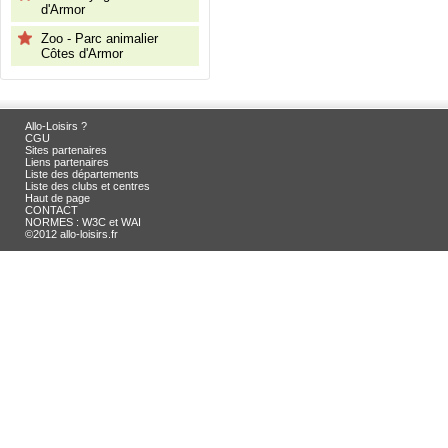
d'Armor
Zoo - Parc animalier
Côtes d'Armor
Allo-Loisirs ?
CGU
Sites partenaires
Liens partenaires
Liste des départements
Liste des clubs et centres
Haut de page
CONTACT
NORMES : W3C et WAI
©2012 allo-loisirs.fr