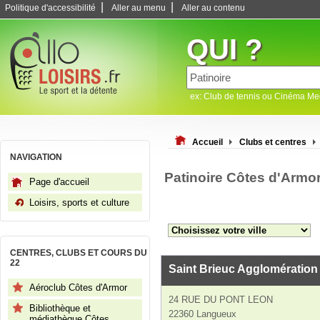
|
|
Politique d'accessibilité
Aller au menu
Aller au contenu
QUI ?
ex: Club de tennis ou Cinéma M
Accueil
Clubs et centres
NAVIGATION
Patinoire Côtes d'Armo
Page d'accueil
Loisirs, sports et culture
CENTRES, CLUBS ET COURS DU
22
Saint Brieuc Agglomération
Aéroclub Côtes d'Armor
24 RUE DU PONT LEON
Bibliothèque et
22360 Langueux
médiathèque Côtes