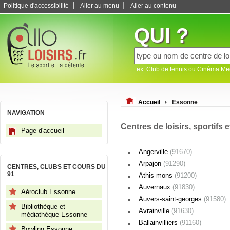
|
|
Politique d'accessibilité
Aller au menu
Aller au contenu
QUI ?
ex: Club de tennis ou Cinéma M
Accueil
Essonne
NAVIGATION
Centres de loisirs, sportifs 
Page d'accueil
Angerville
(91670)
Arpajon
(91290)
CENTRES, CLUBS ET COURS DU
91
Athis-mons
(91200)
Auvernaux
(91830)
Aéroclub Essonne
Auvers-saint-georges
(91580)
Bibliothèque et
Avrainville
(91630)
médiathèque Essonne
Ballainvilliers
(91160)
Bowling Essonne