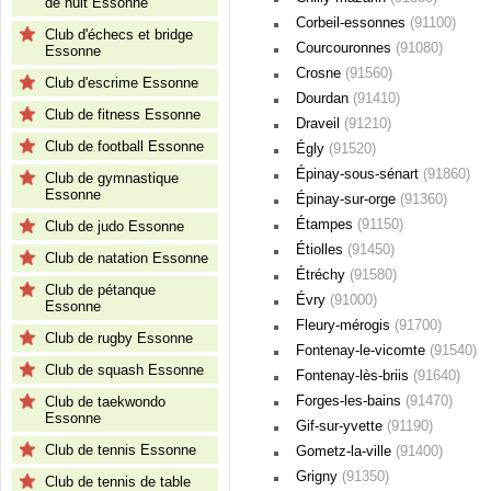
de nuit Essonne
Corbeil-essonnes
(91100)
Club d'échecs et bridge
Courcouronnes
(91080)
Essonne
Crosne
(91560)
Club d'escrime Essonne
Dourdan
(91410)
Club de fitness Essonne
Draveil
(91210)
Club de football Essonne
Égly
(91520)
Épinay-sous-sénart
(91860)
Club de gymnastique
Essonne
Épinay-sur-orge
(91360)
Étampes
(91150)
Club de judo Essonne
Étiolles
(91450)
Club de natation Essonne
Étréchy
(91580)
Club de pétanque
Évry
(91000)
Essonne
Fleury-mérogis
(91700)
Club de rugby Essonne
Fontenay-le-vicomte
(91540)
Club de squash Essonne
Fontenay-lès-briis
(91640)
Forges-les-bains
(91470)
Club de taekwondo
Essonne
Gif-sur-yvette
(91190)
Club de tennis Essonne
Gometz-la-ville
(91400)
Grigny
(91350)
Club de tennis de table