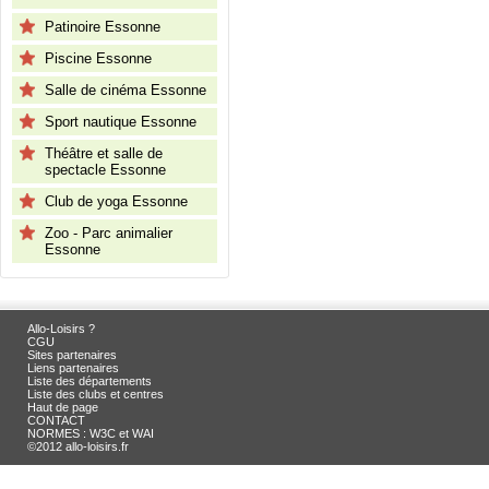
Patinoire Essonne
Piscine Essonne
Salle de cinéma Essonne
Sport nautique Essonne
Théâtre et salle de
spectacle Essonne
Club de yoga Essonne
Zoo - Parc animalier
Essonne
Allo-Loisirs ?
CGU
Sites partenaires
Liens partenaires
Liste des départements
Liste des clubs et centres
Haut de page
CONTACT
NORMES : W3C et WAI
©2012 allo-loisirs.fr