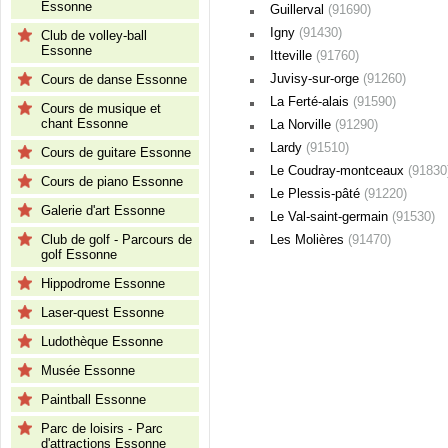
Essonne
Guillerval
(91690)
Igny
(91430)
Club de volley-ball
Essonne
Itteville
(91760)
Juvisy-sur-orge
(91260)
Cours de danse Essonne
La Ferté-alais
(91590)
Cours de musique et
chant Essonne
La Norville
(91290)
Lardy
(91510)
Cours de guitare Essonne
Le Coudray-montceaux
(91830
Cours de piano Essonne
Le Plessis-pâté
(91220)
Galerie d'art Essonne
Le Val-saint-germain
(91530)
Club de golf - Parcours de
Les Molières
(91470)
golf Essonne
Hippodrome Essonne
Laser-quest Essonne
Ludothèque Essonne
Musée Essonne
Paintball Essonne
Parc de loisirs - Parc
d'attractions Essonne