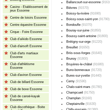
Ballancourt-sur-essonne
(9161
Casino - Etablissement de
Bièvres
(91570)
jeux Essonne
Boissy-la-rivière
(91690)
Centre de loisirs Essonne
Boissy-sous-saint-yon
(91790)
Centre équestre Essonne
Bondoufle
(91070)
Bouray-sur-juine
(91850)
Cirque - Foire Essonne
Boussy-saint-antoine
(91800)
Club d’aïkido Essonne
Brétigny-sur-orge
(91220)
Club d'airsoft Essonne
Breuillet
(91650)
Briis-sous-forges
(91640)
Club d'arts martiaux
Essonne
Brunoy
(91800)
Club d'athlétisme
Bruyères-le-châtel
(91680)
Essonne
Buno-bonnevaux
(91720)
Club d'aviron Essonne
Bures-sur-yvette
(91440)
Cerny
(91590)
Club de billard Essonne
Chalo-saint-mars
(91780)
Club de boxe Essonne
Champcueil
(91750)
Club de canoë-kayak
Champlan
(91160)
Essonne
Cheptainville
(91630)
Club discothèque - Boite
Chilly-mazarin
(91380)