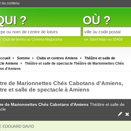
er au contenu
QUI ?
OÙ ?
x: Club de tennis ou Cinéma Megarama
ex: Saint Malo ou 35400
ccueil
Somme
Clubs et centres Amiens
Théâtre et salle de
cle Amiens
Théâtre et salle de spectacle Théâtre de Marionnettes Chés
ns d'Amiens
tre de Marionnettes Chés Cabotans d'Amiens,
tre et salle de spectacle à Amiens
re de Marionnettes Chés Cabotans d'Amiens
Théâtre et salle de
cle
E EDOUARD DAVID