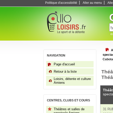
|
|
Politique d'accessibilité
Aller au menu
All
e
A
specta
NAVIGATION
Cabota
Page d'accueil
Théâ
Retour à la liste
Théâ
Loisirs, détente et culture
Amiens
Théât
specta
CENTRES, CLUBS ET COURS
Théâtres et salles de
31 RU
spectacle Amiens