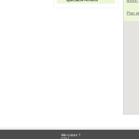
80000
Plan et
Allo-Loisirs ?
CGU