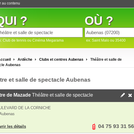
er au contenu
QUI ?
OÙ ?
x: Club de tennis ou Cinéma Megarama
ex: Saint Malo ou 35400
ccueil
Ardèche
Clubs et centres Aubenas
Théâtre et salle de
cle Aubenas
tre et salle de spectacle Aubenas
tre de Mazade
Théâtre et salle de spectacle
ULEVARD DE LA CORNICHE
 Aubenas
04 75 93 31 56
rir les détails