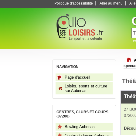
|
|
Politique d'accessibilité
Aller au menu
All
e
A
specta
NAVIGATION
Page d'accueil
Théâ
Loisirs, sports et culture
sur Aubenas
Théâ
27 BO
CENTRES, CLUBS ET COURS
07200
(07200)
Bowling Aubenas
Découv
Centre de loisirs Aubenas