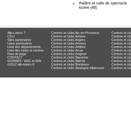
théâtre et salle de spectacle
lozère (48)
Allo-Loisirs ?
Centres et clubs Aix-en-Provence
Centres et cl
CGU
Centres et clubs Amiens
Centres et c
Sites partenaires
Centres et clubs Angers
Centres et c
Liens partenaires
Centres et clubs Annecy
Centres et cl
Liste des départements
Centres et clubs Antibes
Centres et cl
Liste des clubs et centres
Centres et clubs Arras
Centres et cl
Haut de page
Centres et clubs Avignon
Centres et cl
CONTACT
Centres et clubs Bayonne
Centres et cl
NORMES : W3C et WAI
Centres et clubs Biarritz
Centres et c
©2012 allo-loisirs.fr
Centres et clubs Bordeaux
Centres et clu
Centres et clubs Boulogne-billancourt
Centres et c