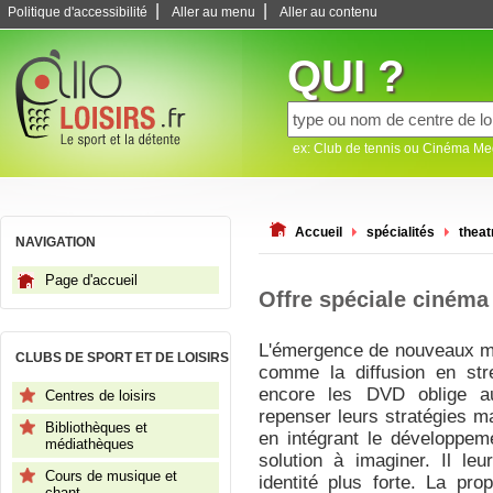
|
|
Politique d'accessibilité
Aller au menu
Aller au contenu
QUI ?
ex: Club de tennis ou Cinéma M
Accueil
spécialités
theat
NAVIGATION
Page d'accueil
Offre spéciale cinéma
L'émergence de nouveaux mo
CLUBS DE SPORT ET DE LOISIRS
comme la diffusion en st
encore les DVD oblige au
Centres de loisirs
repenser leurs stratégies ma
Bibliothèques et
en intégrant le développem
médiathèques
solution à imaginer. Il le
Cours de musique et
identité plus forte. La pro
chant