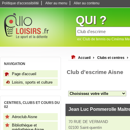
|
|
Politique d'accessibilité
Aller au menu
Aller au contenu
QUI ?
ex: Club de tennis ou Cinéma M
Accueil
Clubs et centres
NAVIGATION
Club d'escrime Aisne
Page d'accueil
Loisirs, sports et culture
CENTRES, CLUBS ET COURS DU
02
Jean Luc Pommerolle Maitr
Aéroclub Aisne
70 RUE DE VERMAND
Bibliothèque et
02100 Saint-quentin
médiathèque Aisne