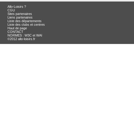
Allo-Loisirs ?
CGU
Sites partenaires
Liens partenaires
Liste des départements
Liste des clubs et centres
Haut de page
CONTACT
NORMES : W3C et WAI
©2012 allo-loisirs.fr