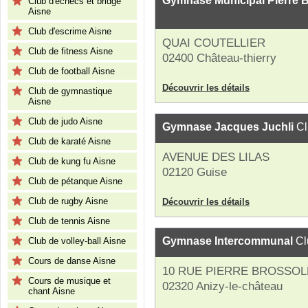
Gymnase Municipal Pierre B
Club d'échecs et bridge
Aisne
Club d'escrime Aisne
QUAI COUTELLIER
Club de fitness Aisne
02400 Château-thierry
Club de football Aisne
Découvrir les détails
Club de gymnastique
Aisne
Club de judo Aisne
Gymnase Jacques Juchli
Cl
Club de karaté Aisne
AVENUE DES LILAS
Club de kung fu Aisne
02120 Guise
Club de pétanque Aisne
Club de rugby Aisne
Découvrir les détails
Club de tennis Aisne
Gymnase Intercommunal
Cl
Club de volley-ball Aisne
Cours de danse Aisne
10 RUE PIERRE BROSSOL
Cours de musique et
02320 Anizy-le-château
chant Aisne