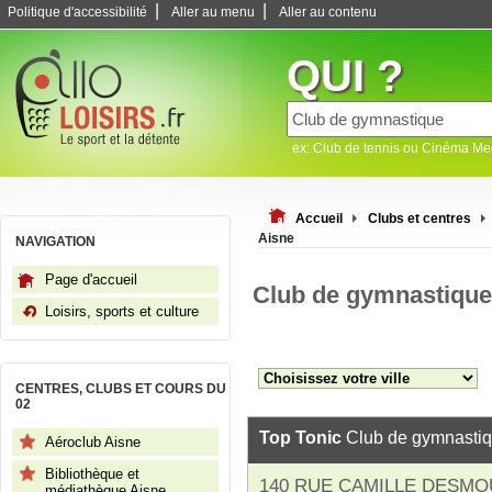
|
|
Politique d'accessibilité
Aller au menu
Aller au contenu
QUI ?
ex: Club de tennis ou Cinéma M
Accueil
Clubs et centres
Aisne
NAVIGATION
Page d'accueil
Club de gymnastique
Loisirs, sports et culture
CENTRES, CLUBS ET COURS DU
02
Top Tonic
Club de gymnasti
Aéroclub Aisne
Bibliothèque et
140 RUE CAMILLE DESMO
médiathèque Aisne