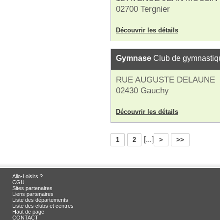
02700 Tergnier
Découvrir les détails
Gymnase
Club de gymnastiq
RUE AUGUSTE DELAUNE
02430 Gauchy
Découvrir les détails
[...]
1
2
>
>>
Allo-Loisirs ?
CGU
Sites partenaires
Liens partenaires
Liste des départements
Liste des clubs et centres
Haut de page
CONTACT