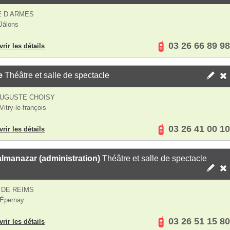
E D ARMES
Jâlons
03 26 66 89 98
rir les détails
e
Théâtre et salle de spectacle
AUGUSTE CHOISY
itry-le-françois
03 26 41 00 10
rir les détails
lmanazar (administration)
Théâtre et salle de spectacle
 DE REIMS
 Épernay
03 26 51 15 80
rir les détails