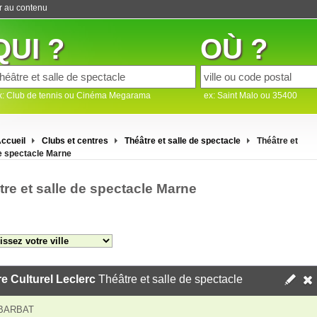
er au contenu
QUI ?
OÙ ?
x: Club de tennis ou Cinéma Megarama
ex: Saint Malo ou 35400
ccueil
Clubs et centres
Théâtre et salle de spectacle
Théâtre et
de spectacle Marne
tre et salle de spectacle Marne
e Culturel Leclerc
Théâtre et salle de spectacle
BARBAT