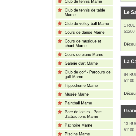
Club de tennis Marne
Club de tennis de table
Le S
Marne
Club de volley-ball Marne
1 RUE
51200
Cours de danse Marne
Cours de musique et
Découv
chant Marne
Cours de piano Marne
La C
Galerie d'art Marne
Club de golf - Parcours de
84 RU
golf Marne
51100
Hippodrome Marne
Découv
Musée Marne
Paintball Marne
Gran
Parc de loisirs - Parc
d'attractions Marne
13 RU
Patinoire Marne
51100
Piscine Marne