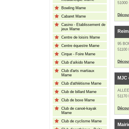
51000
Bowling Marne
Découv
Cabaret Marne
Casino - Etablissement de
jeux Marne
Reim
Centre de loisirs Marne
95 B
Centre équestre Marne
51100
Cirque - Foire Marne
Découv
Club d’aïkido Marne
Club d'arts martiaux
Marne
MJC 
Club d'athlétisme Marne
ALLE
Club de billard Marne
51170
Club de boxe Marne
Découv
Club de canoë-kayak
Marne
Club de cyclisme Marne
Mairi