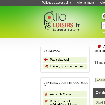
|
|
Politique d'accessibilité
Aller au menu
All
e
A
salle 
NAVIGATION
Page d'accueil
Théâ
Loisirs, sports et culture
CENTRES, CLUBS ET COURS DU
51
Centr
Aéroclub Marne
Bibliothèque et
QUAI 
médiathèque Marne