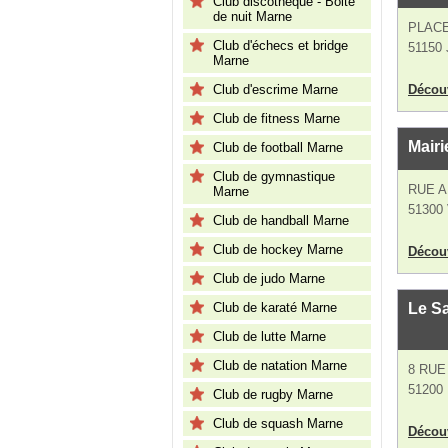
Club discothèque - Boite
de nuit Marne
PLAC
Club d'échecs et bridge
51150 
Marne
Club d'escrime Marne
Découv
Club de fitness Marne
Mairi
Club de football Marne
Club de gymnastique
RUE 
Marne
51300 V
Club de handball Marne
Club de hockey Marne
Découv
Club de judo Marne
Club de karaté Marne
Le Sa
Club de lutte Marne
Club de natation Marne
8 RUE
51200
Club de rugby Marne
Club de squash Marne
Découv