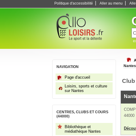
|
|
Politique d'accessibilité
Aller au menu
All
e
A
Nantes
NAVIGATION
Page d'accueil
Club
Loisirs, sports et culture
sur Nantes
Nant
COMP
CENTRES, CLUBS ET COURS
44000 
(44000)
Bibliothèque et
Découv
médiathèque Nantes