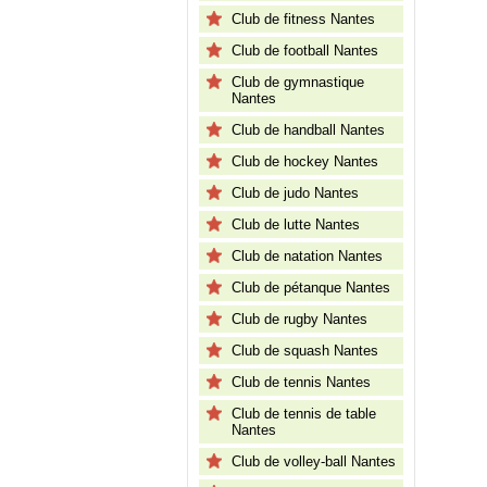
Club de fitness Nantes
Club de football Nantes
Club de gymnastique
Nantes
Club de handball Nantes
Club de hockey Nantes
Club de judo Nantes
Club de lutte Nantes
Club de natation Nantes
Club de pétanque Nantes
Club de rugby Nantes
Club de squash Nantes
Club de tennis Nantes
Club de tennis de table
Nantes
Club de volley-ball Nantes