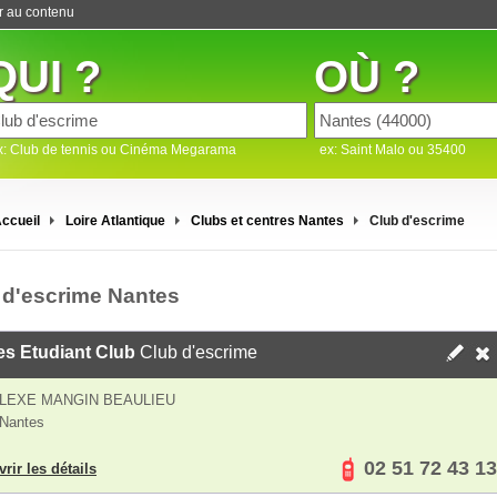
er au contenu
QUI ?
OÙ ?
x: Club de tennis ou Cinéma Megarama
ex: Saint Malo ou 35400
ccueil
Loire Atlantique
Clubs et centres Nantes
Club d'escrime
 d'escrime Nantes
es Etudiant Club
Club d'escrime
LEXE MANGIN BEAULIEU
Nantes
02 51 72 43 13
rir les détails