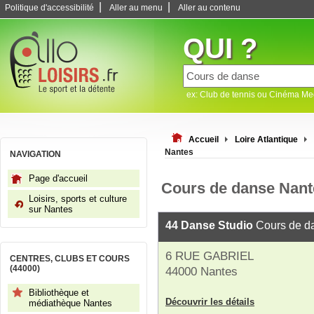
|
|
Politique d'accessibilité
Aller au menu
Aller au contenu
QUI ?
ex: Club de tennis ou Cinéma M
Accueil
Loire Atlantique
Nantes
NAVIGATION
Page d'accueil
Cours de danse Nant
Loisirs, sports et culture
sur Nantes
44 Danse Studio
Cours de d
6 RUE GABRIEL
CENTRES, CLUBS ET COURS
(44000)
44000 Nantes
Bibliothèque et
Découvrir les détails
médiathèque Nantes