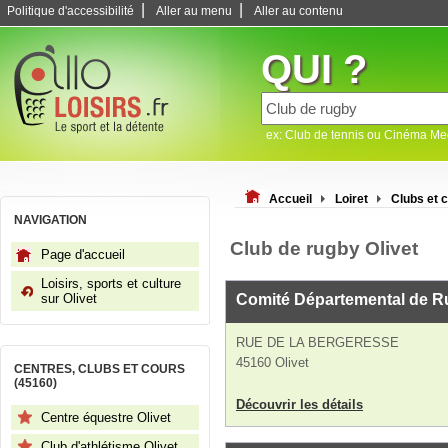
|
|
Politique d'accessibilité
Aller au menu
Aller au contenu
QUI ?
ex: Club de tennis ou Cinéma M
Accueil
Loiret
Clubs et c
NAVIGATION
Club de rugby Olivet
Page d'accueil
Loisirs, sports et culture
sur Olivet
Comité Départemental de R
RUE DE LA BERGERESSE
45160 Olivet
CENTRES, CLUBS ET COURS
(45160)
Découvrir les détails
Centre équestre Olivet
Club d'athlétisme Olivet