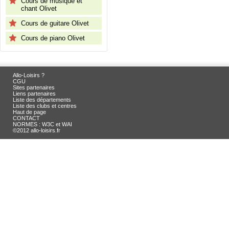
Cours de musique et
chant Olivet
Cours de guitare Olivet
Cours de piano Olivet
Allo-Loisirs ?
CGU
Sites partenaires
Liens partenaires
Liste des départements
Liste des clubs et centres
Haut de page
CONTACT
NORMES : W3C et WAI
©2012 allo-loisirs.fr