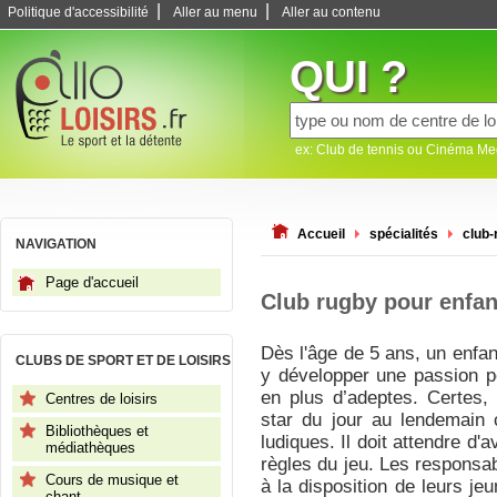
|
|
Politique d'accessibilité
Aller au menu
Aller au contenu
QUI ?
ex: Club de tennis ou Cinéma M
Accueil
spécialités
club-
NAVIGATION
Page d'accueil
Club rugby pour enfan
Dès l'âge de 5 ans, un enfan
CLUBS DE SPORT ET DE LOISIRS
y développer une passion pou
en plus d’adeptes. Certes,
Centres de loisirs
star du jour au lendemain c
Bibliothèques et
ludiques. Il doit attendre d'
médiathèques
règles du jeu. Les responsa
Cours de musique et
à la disposition de leurs j
chant