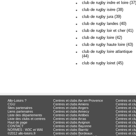
club de rugby indre et loire (37
club de rugby isère (38)
club de rugby jura (39)
club de rugby landes (40)
club de rugby loir et cher (41)
club de rugby loire (42)
club de rugby haute loire (43)
club de rugby loire atlantique
(44)
club de rugby loiret (45)
Allo-Loisirs ?
Centres et clubs Aix-en-Provence
Centres et cl
CGU
Centres et clubs Amiens
Centres et c
Sites partenaires
Centres et clubs Angers
Centres et c
Liens partenaires
Centres et clubs Annecy
Centres et cl
Liste des départements
Centres et clubs Antibes
Centres et cl
Liste des clubs et centres
Centres et clubs Arras
Centres et cl
Haut de page
Centres et clubs Avignon
Centres et cl
CONTACT
Centres et clubs Bayonne
Centres et cl
NORMES : W3C et WAI
Centres et clubs Biarritz
Centres et c
©2012 allo-loisirs.fr
Centres et clubs Bordeaux
Centres et clu