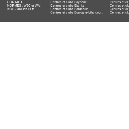
CONTACT
Centres et clubs Bayonne
Centres et cl
NORMES : W3C et WAI
Centres et clubs Biarritz
Centres et c
©2012 allo-loisirs.fr
Centres et clubs Bordeaux
Centres et clu
Centres et clubs Boulogne-billancourt
Centres et c