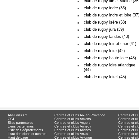
club de rugby ille et vilaine (35
club de rugby indre (36)
club de rugby indre et loire (37
club de rugby isère (38)
club de rugby jura (39)
club de rugby landes (40)
club de rugby loir et cher (41)
club de rugby loire (42)
club de rugby haute loire (43)
club de rugby loire atlantique
(44)
club de rugby loiret (45)
Allo-Loisirs ?
Centres et clubs Aix-en-Provence
Centres et cl
CGU
Centres et clubs Amiens
Centres et c
Sites partenaires
Centres et clubs Angers
Centres et c
Liens partenaires
Centres et clubs Annecy
Centres et cl
Liste des départements
Centres et clubs Antibes
Centres et cl
Liste des clubs et centres
Centres et clubs Arras
Centres et cl
Haut de page
Centres et clubs Avignon
Centres et cl