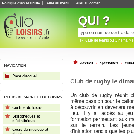
|
|
Politique d'accessibilité
Aller au menu
Aller au contenu
QUI ?
ex: Club de tennis ou Cinéma M
Accueil
spécialités
club-
NAVIGATION
Page d'accueil
Club de rugby le dim
Un club de rugby réunit pl
CLUBS DE SPORT ET DE LOISIRS
même passion pour le ballo
à découvrir en devenant me
Centres de loisirs
lieu, il y a l'accès au je
Bibliothèques et
formation permettant aux m
médiathèques
sur le terrain. Les jeu
Cours de musique et
d'initiation tandis que les p
chant