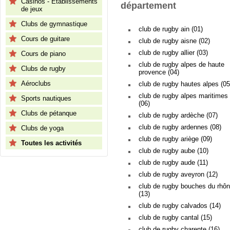
Casinos - Etablissements
département
de jeux
Clubs de gymnastique
club de rugby ain (01)
Cours de guitare
club de rugby aisne (02)
club de rugby allier (03)
Cours de piano
club de rugby alpes de haute
Clubs de rugby
provence (04)
Aéroclubs
club de rugby hautes alpes (05
club de rugby alpes maritimes
Sports nautiques
(06)
Clubs de pétanque
club de rugby ardèche (07)
club de rugby ardennes (08)
Clubs de yoga
club de rugby ariège (09)
Toutes les activités
club de rugby aube (10)
club de rugby aude (11)
club de rugby aveyron (12)
club de rugby bouches du rhô
(13)
club de rugby calvados (14)
club de rugby cantal (15)
club de rugby charente (16)