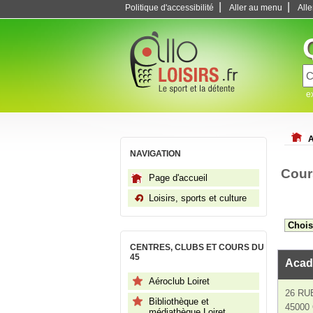
|
|
Politique d'accessibilité
Aller au menu
All
e
A
NAVIGATION
Cour
Page d'accueil
Loisirs, sports et culture
CENTRES, CLUBS ET COURS DU
45
Acad
Aéroclub Loiret
26 RU
Bibliothèque et
45000 
médiathèque Loiret