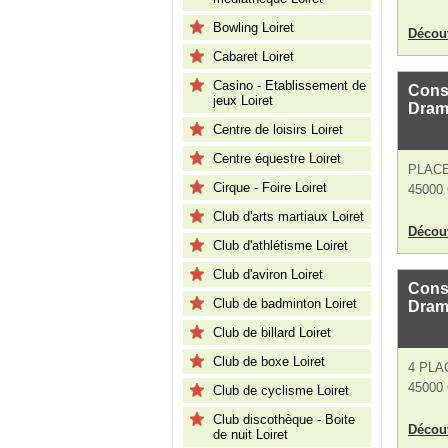
Bowling Loiret
Découv
Cabaret Loiret
Casino - Etablissement de
Conse
jeux Loiret
Dram
Centre de loisirs Loiret
Centre équestre Loiret
PLACE
Cirque - Foire Loiret
45000 
Club d'arts martiaux Loiret
Découv
Club d'athlétisme Loiret
Club d'aviron Loiret
Conse
Club de badminton Loiret
Dram
Club de billard Loiret
Club de boxe Loiret
4 PLA
45000 
Club de cyclisme Loiret
Club discothèque - Boite
Découv
de nuit Loiret