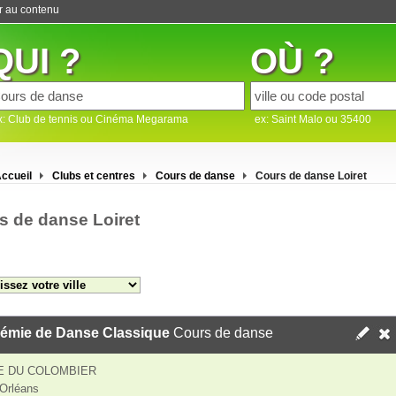
er au contenu
QUI ?
OÙ ?
x: Club de tennis ou Cinéma Megarama
ex: Saint Malo ou 35400
ccueil
Clubs et centres
Cours de danse
Cours de danse Loiret
s de danse Loiret
émie de Danse Classique
Cours de danse
E DU COLOMBIER
Orléans