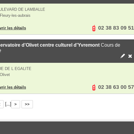
ULEVARD DE LAMBALLE
Fleury-les-aubrais
02 38 83 09 51
rir les détails
rvatoire d'Olivet centre culturel d'Yvremont
Cours de
e
UE DE L EGALITE
Olivet
02 38 63 00 57
rir les détails
[...]
2
>
>>