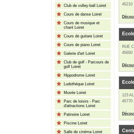
45210 
Club de volley-ball Loiret
Cours de danse Loiret
Découv
Cours de musique et
chant Loiret
Ecol
Cours de guitare Loiret
Cours de piano Loiret
RUE 
45650 
Galerie d'art Loiret
Club de golf - Parcours de
Découv
golf Loiret
Hippodrome Loiret
Ecol
Ludothèque Loiret
Musée Loiret
123 A
45770 
Parc de loisirs - Parc
d'attractions Loiret
Découv
Patinoire Loiret
Piscine Loiret
Centr
Salle de cinéma Loiret