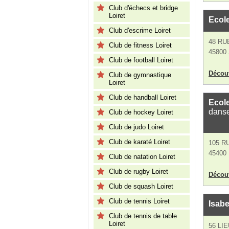
Club d'échecs et bridge
Loiret
Ecol
Club d'escrime Loiret
48 RU
Club de fitness Loiret
45800 
Club de football Loiret
Découv
Club de gymnastique
Loiret
Club de handball Loiret
Ecole
dans
Club de hockey Loiret
Club de judo Loiret
Club de karaté Loiret
105 R
45400 
Club de natation Loiret
Club de rugby Loiret
Découv
Club de squash Loiret
Club de tennis Loiret
Isabe
Club de tennis de table
Loiret
56 LI