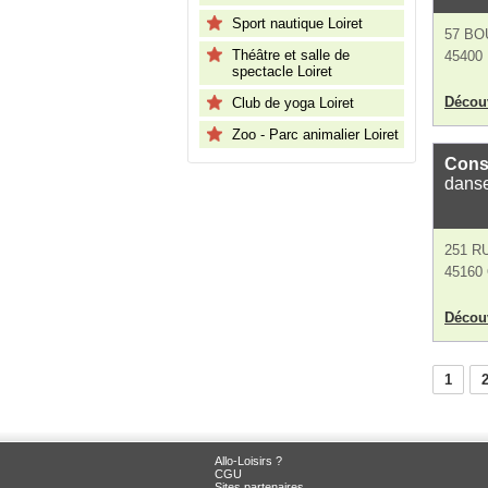
Sport nautique Loiret
57 BO
Théâtre et salle de
45400 
spectacle Loiret
Découv
Club de yoga Loiret
Zoo - Parc animalier Loiret
Conse
dans
251 R
45160 
Découv
1
Allo-Loisirs ?
CGU
Sites partenaires