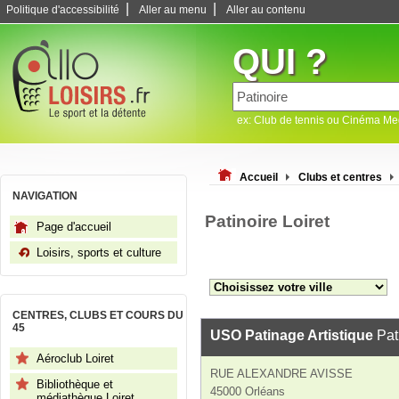
|
|
Politique d'accessibilité
Aller au menu
Aller au contenu
QUI ?
ex: Club de tennis ou Cinéma M
Accueil
Clubs et centres
NAVIGATION
Patinoire Loiret
Page d'accueil
Loisirs, sports et culture
CENTRES, CLUBS ET COURS DU
45
USO Patinage Artistique
Pat
Aéroclub Loiret
RUE ALEXANDRE AVISSE
Bibliothèque et
45000 Orléans
médiathèque Loiret