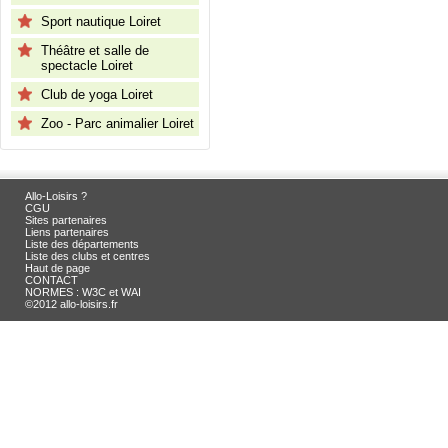
Sport nautique Loiret
Théâtre et salle de
spectacle Loiret
Club de yoga Loiret
Zoo - Parc animalier Loiret
Allo-Loisirs ?
CGU
Sites partenaires
Liens partenaires
Liste des départements
Liste des clubs et centres
Haut de page
CONTACT
NORMES : W3C et WAI
©2012 allo-loisirs.fr