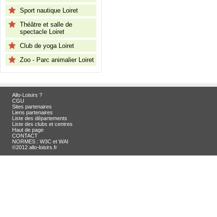
Sport nautique Loiret
Théâtre et salle de
spectacle Loiret
Club de yoga Loiret
Zoo - Parc animalier Loiret
Allo-Loisirs ?
CGU
Sites partenaires
Liens partenaires
Liste des départements
Liste des clubs et centres
Haut de page
CONTACT
NORMES : W3C et WAI
©2012 allo-loisirs.fr