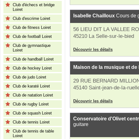
Club d'échecs et bridge
Loiret
Isabelle Chailloux
Cours de g
Club d'escrime Loiret
Club de fitness Loiret
56 LIEU DIT LA VALLEE R
45210 La Selle-sur-le-bied
Club de football Loiret
Club de gymnastique
Découvrir les détails
Loiret
Club de handball Loiret
Maison de la musique et de 
Club de hockey Loiret
Club de judo Loiret
29 RUE BERNARD MILLIO
Club de karaté Loiret
45140 Saint-jean-de-la-ruell
Club de natation Loiret
Découvrir les détails
Club de rugby Loiret
Club de squash Loiret
Conservatoire d'Olivet cent
Club de tennis Loiret
guitare
Club de tennis de table
Loiret