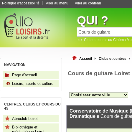
|
|
Politique d'accessibilité
Aller au menu
Aller au contenu
QUI ?
ex: Club de tennis ou Cinéma M
Accueil
Clubs et centres
NAVIGATION
Cours de guitare Loiret
Page d'accueil
Loisirs, sports et culture
CENTRES, CLUBS ET COURS DU
45
Conservatoire de Musique (
Dramatique e
Cours de guita
Aéroclub Loiret
Bibliothèque et
médiathèque Loiret