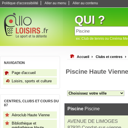
|
|
Politique d'accessibilité
Aller au menu
Aller au contenu
QUI ?
ex: Club de tennis ou Cinéma M
Accueil
Clubs et centres
NAVIGATION
Piscine Haute Vienn
Page d'accueil
Loisirs, sports et culture
CENTRES, CLUBS ET COURS DU
87
Piscine
Piscine
Aéroclub Haute Vienne
AVENUE DE LIMOGES
Bibliothèque et
87920 Condat-sur-vienne
médiathèque Haute