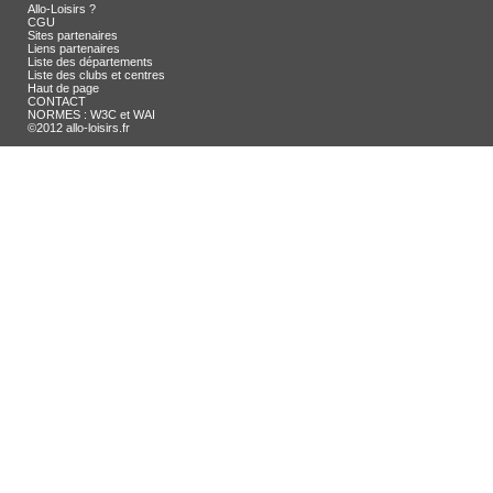
Allo-Loisirs ?
CGU
Sites partenaires
Liens partenaires
Liste des départements
Liste des clubs et centres
Haut de page
CONTACT
NORMES : W3C et WAI
©2012 allo-loisirs.fr