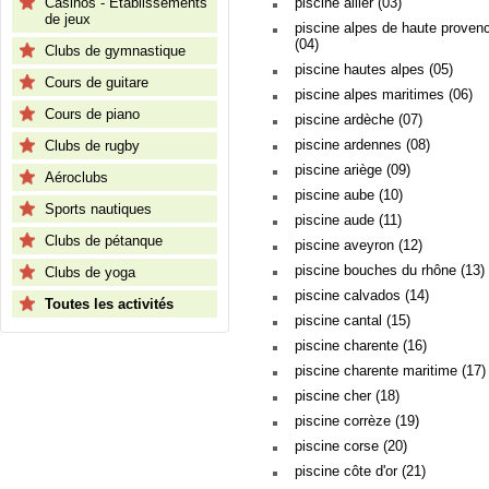
Casinos - Etablissements
piscine allier (03)
de jeux
piscine alpes de haute proven
(04)
Clubs de gymnastique
piscine hautes alpes (05)
Cours de guitare
piscine alpes maritimes (06)
Cours de piano
piscine ardèche (07)
piscine ardennes (08)
Clubs de rugby
piscine ariège (09)
Aéroclubs
piscine aube (10)
Sports nautiques
piscine aude (11)
Clubs de pétanque
piscine aveyron (12)
piscine bouches du rhône (13)
Clubs de yoga
piscine calvados (14)
Toutes les activités
piscine cantal (15)
piscine charente (16)
piscine charente maritime (17)
piscine cher (18)
piscine corrèze (19)
piscine corse (20)
piscine côte d'or (21)