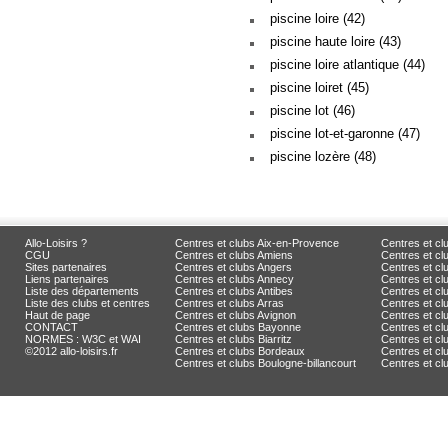
piscine loire (42)
piscine haute loire (43)
piscine loire atlantique (44)
piscine loiret (45)
piscine lot (46)
piscine lot-et-garonne (47)
piscine lozère (48)
Allo-Loisirs ?
Centres et clubs Aix-en-Provence
Centres et cl
CGU
Centres et clubs Amiens
Centres et c
Sites partenaires
Centres et clubs Angers
Centres et c
Liens partenaires
Centres et clubs Annecy
Centres et cl
Liste des départements
Centres et clubs Antibes
Centres et cl
Liste des clubs et centres
Centres et clubs Arras
Centres et cl
Haut de page
Centres et clubs Avignon
Centres et cl
CONTACT
Centres et clubs Bayonne
Centres et cl
NORMES : W3C et WAI
Centres et clubs Biarritz
Centres et c
©2012 allo-loisirs.fr
Centres et clubs Bordeaux
Centres et clu
Centres et clubs Boulogne-billancourt
Centres et c