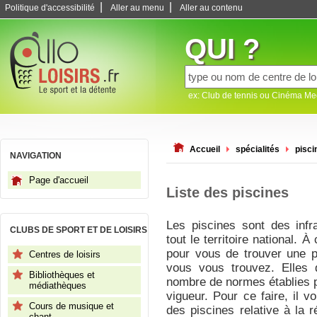
|
|
Politique d'accessibilité
Aller au menu
Aller au contenu
QUI ?
ex: Club de tennis ou Cinéma M
Accueil
spécialités
pisci
NAVIGATION
Page d'accueil
Liste des piscines
Les piscines sont des infr
CLUBS DE SPORT ET DE LOISIRS
tout le territoire national. À 
pour vous de trouver une pi
Centres de loisirs
vous vous trouvez. Elles d
Bibliothèques et
nombre de normes établies p
médiathèques
vigueur. Pour ce faire, il v
Cours de musique et
des piscines relative à la
chant