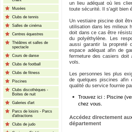
un lieu adéquat où les clie
Musées
toute sécurité. Il s'agit bie
Clubs de tennis
Un vestiaire piscine doit ê
Salles de cinéma
utilisation dans les milieux
doit dans ce cas être résista
Centres équestres
du polyéthylène. Les respo
Théâtres et salles de
aussi garantir la propreté d
spectacle
espace adéquat afin de gar
Cours de danse
fermeture des casiers doit 
vols.
Clubs de football
Clubs de fitness
Les personnes les plus exi
de quelques piscines afin 
Piscines
qualité du service fournie pa
Clubs discothèques -
Boites de nuit
Trouvez ici : Piscine (v
Galeries d'art
chez vous.
Parcs de loisirs - Parcs
d'attractions
Accédez directement aux
département
Clubs de judo