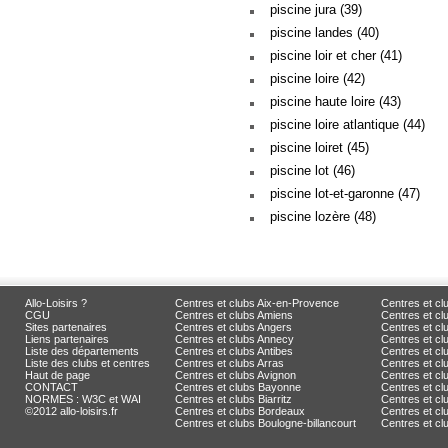
piscine jura (39)
piscine landes (40)
piscine loir et cher (41)
piscine loire (42)
piscine haute loire (43)
piscine loire atlantique (44)
piscine loiret (45)
piscine lot (46)
piscine lot-et-garonne (47)
piscine lozère (48)
Allo-Loisirs ?
Centres et clubs Aix-en-Provence
Centres et cl
CGU
Centres et clubs Amiens
Centres et c
Sites partenaires
Centres et clubs Angers
Centres et c
Liens partenaires
Centres et clubs Annecy
Centres et cl
Liste des départements
Centres et clubs Antibes
Centres et cl
Liste des clubs et centres
Centres et clubs Arras
Centres et cl
Haut de page
Centres et clubs Avignon
Centres et cl
CONTACT
Centres et clubs Bayonne
Centres et cl
NORMES : W3C et WAI
Centres et clubs Biarritz
Centres et c
©2012 allo-loisirs.fr
Centres et clubs Bordeaux
Centres et clu
Centres et clubs Boulogne-billancourt
Centres et c