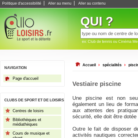
|
|
Politique d'accessibilité
Aller au menu
Aller au contenu
QUI ?
ex: Club de tennis ou Cinéma M
Accueil
spécialités
pisci
NAVIGATION
Page d'accueil
Vestiaire piscine
Une piscine est non seu
CLUBS DE SPORT ET DE LOISIRS
également un lieu de format
aux attentes des pratiqua
Centres de loisirs
sécurité, elle doit être doté
Bibliothèques et
médiathèques
Outre le fait de disposer d
Cours de musique et
activités nautiques correct
chant