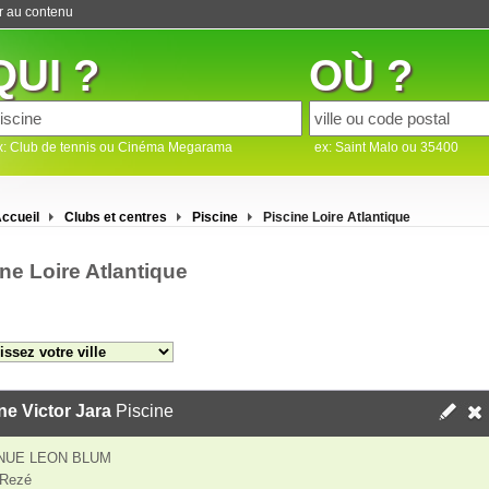
er au contenu
QUI ?
OÙ ?
x: Club de tennis ou Cinéma Megarama
ex: Saint Malo ou 35400
ccueil
Clubs et centres
Piscine
Piscine Loire Atlantique
ne Loire Atlantique
ne Victor Jara
Piscine
NUE LEON BLUM
 Rezé