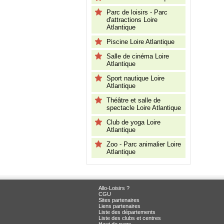
Parc de loisirs - Parc
d'attractions Loire
Atlantique
Piscine Loire Atlantique
Salle de cinéma Loire
Atlantique
Sport nautique Loire
Atlantique
Théâtre et salle de
spectacle Loire Atlantique
Club de yoga Loire
Atlantique
Zoo - Parc animalier Loire
Atlantique
Allo-Loisirs ?
CGU
Sites partenaires
Liens partenaires
Liste des départements
Liste des clubs et centres