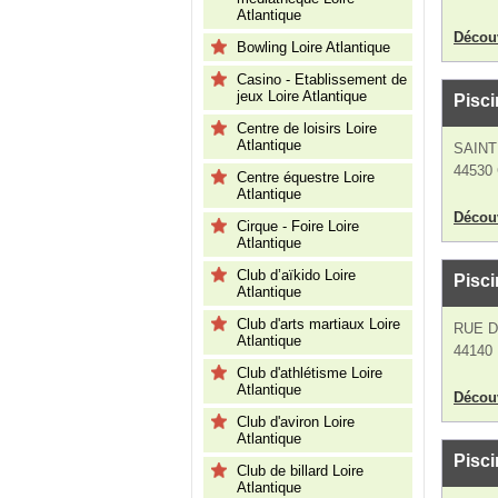
Atlantique
Découv
Bowling Loire Atlantique
Casino - Etablissement de
jeux Loire Atlantique
Pisci
Centre de loisirs Loire
Atlantique
SAINT
44530 
Centre équestre Loire
Atlantique
Découv
Cirque - Foire Loire
Atlantique
Club d’aïkido Loire
Pisci
Atlantique
Club d'arts martiaux Loire
RUE 
Atlantique
44140 
Club d'athlétisme Loire
Atlantique
Découv
Club d'aviron Loire
Atlantique
Pisci
Club de billard Loire
Atlantique