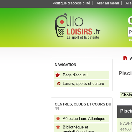
|
|
Politique d'accessibilité
Aller au menu
All
e
A
NAVIGATION
Pisci
Page d'accueil
Loisirs, sports et culture
CENTRES, CLUBS ET COURS DU
44
Pisci
Aéroclub Loire Atlantique
5 AVE
Bibliothèque et
44400
médiathèque Loire