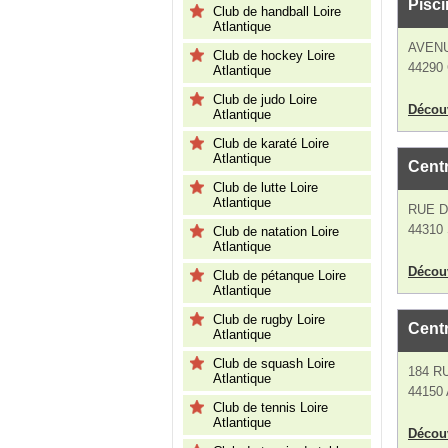
Pisc
Club de handball Loire
Atlantique
AVENU
Club de hockey Loire
44290
Atlantique
Club de judo Loire
Découv
Atlantique
Club de karaté Loire
Atlantique
Centr
Club de lutte Loire
Atlantique
RUE 
44310 S
Club de natation Loire
Atlantique
Découv
Club de pétanque Loire
Atlantique
Club de rugby Loire
Cent
Atlantique
Club de squash Loire
184 R
Atlantique
44150 
Club de tennis Loire
Atlantique
Découv