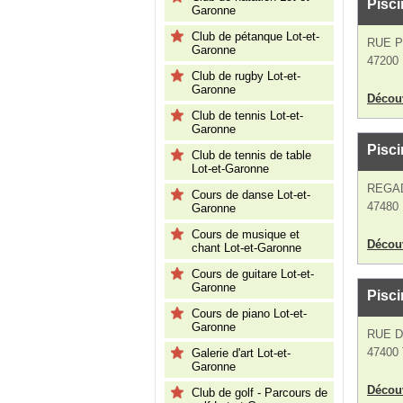
Pisc
Garonne
Club de pétanque Lot-et-
RUE 
Garonne
47200
Club de rugby Lot-et-
Garonne
Découv
Club de tennis Lot-et-
Garonne
Pisci
Club de tennis de table
Lot-et-Garonne
REGA
Cours de danse Lot-et-
47480
Garonne
Cours de musique et
Découv
chant Lot-et-Garonne
Cours de guitare Lot-et-
Garonne
Pisci
Cours de piano Lot-et-
Garonne
RUE 
47400 
Galerie d'art Lot-et-
Garonne
Découv
Club de golf - Parcours de