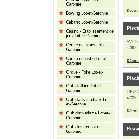
Garonne
Découv
Bowling Lot-et-Garonne
Cabaret Lot-et-Garonne
Pisci
Casino - Etablissement de
jeux Lot-et-Garonne
AVEN
Centre de loisirs Lot-et-
47600
Garonne
Centre équestre Lot-et-
Découv
Garonne
Cirque - Foire Lot-et-
Garonne
Pisci
Club d’aïkido Lot-et-
Garonne
LIEU 
47330 
Club d'arts martiaux Lot-
et-Garonne
Découv
Club d'athlétisme Lot-et-
Garonne
Club d'aviron Lot-et-
Pisci
Garonne