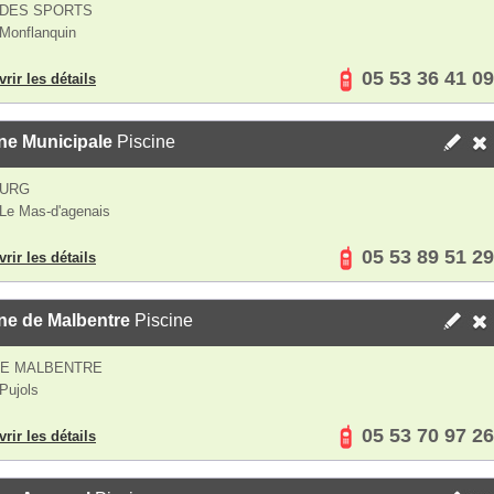
 DES SPORTS
Monflanquin
05 53 36 41 09
rir les détails
ne Municipale
Piscine
OURG
Le Mas-d'agenais
05 53 89 51 29
rir les détails
ne de Malbentre
Piscine
DE MALBENTRE
Pujols
05 53 70 97 26
rir les détails