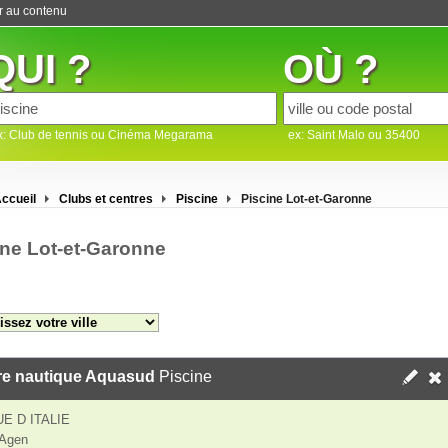
er au contenu
QUI ?
OÙ ?
x: Club de tennis ou Cinéma Megarama
ex: Saint Malo ou 35400
ccueil
Clubs et centres
Piscine
Piscine Lot-et-Garonne
ine Lot-et-Garonne
re nautique Aquasud
Piscine
E D ITALIE
 Agen