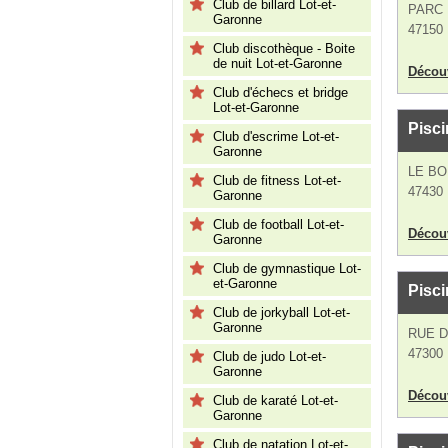
Club de billard Lot-et-
PARC
Garonne
47150 
Club discothèque - Boite
de nuit Lot-et-Garonne
Découv
Club d'échecs et bridge
Lot-et-Garonne
Pisci
Club d'escrime Lot-et-
Garonne
LE B
Club de fitness Lot-et-
47430 
Garonne
Club de football Lot-et-
Découv
Garonne
Club de gymnastique Lot-
et-Garonne
Pisci
Club de jorkyball Lot-et-
Garonne
RUE 
47300 
Club de judo Lot-et-
Garonne
Découv
Club de karaté Lot-et-
Garonne
Club de natation Lot-et-