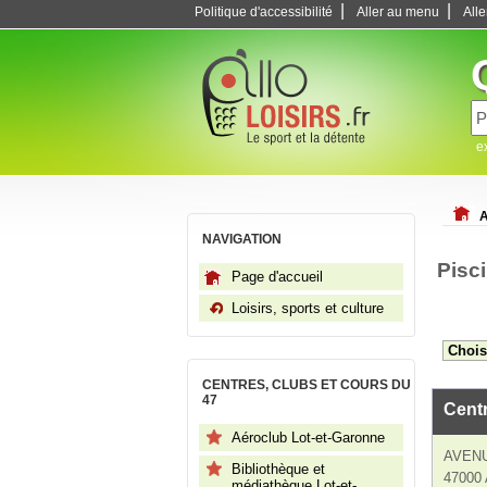
|
|
Politique d'accessibilité
Aller au menu
All
e
A
NAVIGATION
Pisc
Page d'accueil
Loisirs, sports et culture
CENTRES, CLUBS ET COURS DU
47
Cent
Aéroclub Lot-et-Garonne
AVENU
Bibliothèque et
47000
médiathèque Lot-et-