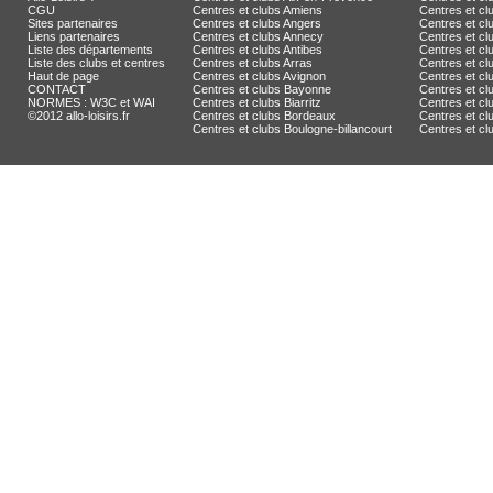
CGU
Centres et clubs Amiens
Centres et c
Sites partenaires
Centres et clubs Angers
Centres et c
Liens partenaires
Centres et clubs Annecy
Centres et cl
Liste des départements
Centres et clubs Antibes
Centres et cl
Liste des clubs et centres
Centres et clubs Arras
Centres et cl
Haut de page
Centres et clubs Avignon
Centres et cl
CONTACT
Centres et clubs Bayonne
Centres et cl
NORMES : W3C et WAI
Centres et clubs Biarritz
Centres et c
©2012 allo-loisirs.fr
Centres et clubs Bordeaux
Centres et clu
Centres et clubs Boulogne-billancourt
Centres et c