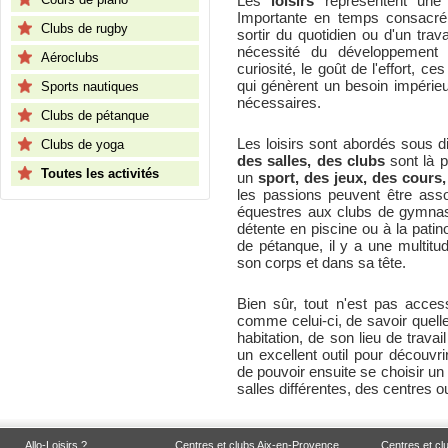
Les
loisirs
représentent une 
Importante en temps consacré
Clubs de rugby
sortir du quotidien ou d'un travai
nécessité du développement d
Aéroclubs
curiosité, le goût de l'effort, 
qui génèrent un besoin impérie
Sports nautiques
nécessaires.
Clubs de pétanque
Les loisirs sont abordés sous 
Clubs de yoga
des salles, des clubs
sont là p
Toutes les activités
un
sport, des jeux, des cours,
les passions peuvent être asso
équestres aux clubs de gymnas
détente en piscine ou à la pati
de pétanque, il y a une multitu
son corps et dans sa tête.
Bien sûr, tout n'est pas accessi
comme celui-ci, de savoir quelle
habitation, de son lieu de trava
un excellent outil pour découvrir
de pouvoir ensuite se choisir un
salles différentes, des centres o
Allo-Loisirs ?
Centres et clubs Aix-en-Provence
Centres et cl