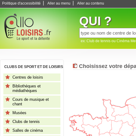
|
|
Politique d'accessibilité
Aller au menu
Aller au contenu
QUI ?
ex: Club de tennis ou Cinéma M
Choisissez votre dép
CLUBS DE SPORT ET DE LOISIRS
Centres de loisirs
Bibliothèques et
médiathèques
Cours de musique et
chant
Musées
Clubs de tennis
Salles de cinéma