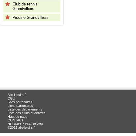
Club de tennis
Grandvilliers
Piscine Grandvilliers
Allo-Loisirs ?
CGU
Sites partenaires
Liens partenaires
Liste des départements
Liste des clubs et centres
Haut de page
CONTACT
NORMES : W3C et WAI
©2012 allo-loisirs.fr