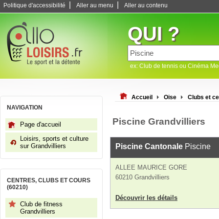
|
|
Politique d'accessibilité
Aller au menu
Aller au contenu
QUI ?
ex: Club de tennis ou Cinéma M
Accueil
Oise
Clubs et ce
NAVIGATION
Piscine Grandvilliers
Page d'accueil
Loisirs, sports et culture
sur Grandvilliers
Piscine Cantonale
Piscine
ALLEE MAURICE GORE
60210 Grandvilliers
CENTRES, CLUBS ET COURS
(60210)
Découvrir les détails
Club de fitness
Grandvilliers