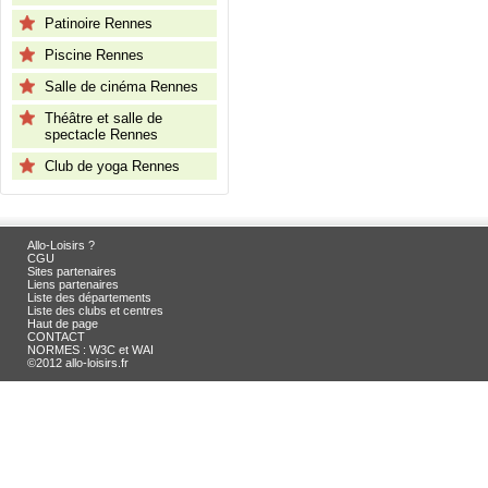
Patinoire Rennes
Piscine Rennes
Salle de cinéma Rennes
Théâtre et salle de
spectacle Rennes
Club de yoga Rennes
Allo-Loisirs ?
CGU
Sites partenaires
Liens partenaires
Liste des départements
Liste des clubs et centres
Haut de page
CONTACT
NORMES : W3C et WAI
©2012 allo-loisirs.fr