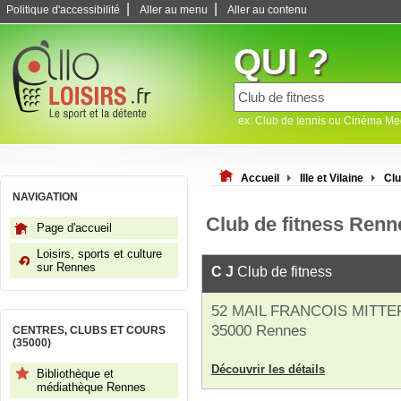
|
|
Politique d'accessibilité
Aller au menu
Aller au contenu
QUI ?
ex: Club de tennis ou Cinéma M
Accueil
Ille et Vilaine
Clu
NAVIGATION
Club de fitness Renn
Page d'accueil
Loisirs, sports et culture
sur Rennes
C J
Club de fitness
52 MAIL FRANCOIS MITT
35000 Rennes
CENTRES, CLUBS ET COURS
(35000)
Découvrir les détails
Bibliothèque et
médiathèque Rennes