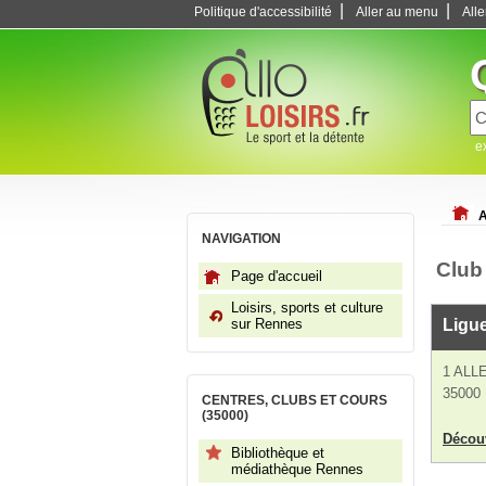
|
|
Politique d'accessibilité
Aller au menu
All
e
A
NAVIGATION
Club
Page d'accueil
Loisirs, sports et culture
sur Rennes
Ligu
1 ALL
35000
CENTRES, CLUBS ET COURS
(35000)
Découv
Bibliothèque et
médiathèque Rennes