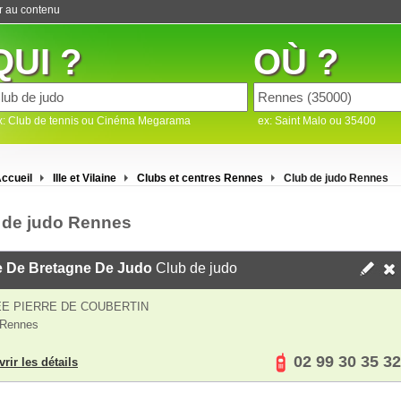
er au contenu
QUI ?
OÙ ?
x: Club de tennis ou Cinéma Megarama
ex: Saint Malo ou 35400
ccueil
Ille et Vilaine
Clubs et centres Rennes
Club de judo Rennes
 de judo Rennes
e De Bretagne De Judo
Club de judo
EE PIERRE DE COUBERTIN
 Rennes
02 99 30 35 32
rir les détails