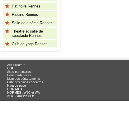
Patinoire Rennes
Piscine Rennes
Salle de cinéma Rennes
Théâtre et salle de
spectacle Rennes
Club de yoga Rennes
Allo-Loisirs ?
CGU
Sites partenaires
Liens partenaires
Liste des départements
Liste des clubs et centres
Haut de page
CONTACT
NORMES : W3C et WAI
©2012 allo-loisirs.fr