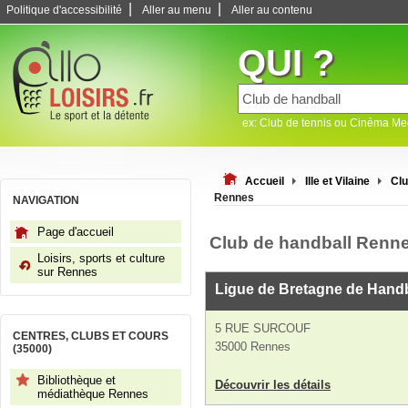
|
|
Politique d'accessibilité
Aller au menu
Aller au contenu
QUI ?
ex: Club de tennis ou Cinéma M
Accueil
Ille et Vilaine
Clu
Rennes
NAVIGATION
Page d'accueil
Club de handball Renn
Loisirs, sports et culture
sur Rennes
Ligue de Bretagne de Handb
5 RUE SURCOUF
CENTRES, CLUBS ET COURS
35000 Rennes
(35000)
Bibliothèque et
Découvrir les détails
médiathèque Rennes