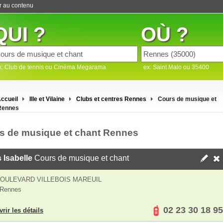
er au contenu
QUI ?
OÙ ?
x: Club de tennis ou Cinéma Megarama
ex: Saint Malo ou 35400
ccueil
Ille et Vilaine
Clubs et centres Rennes
Cours de musique et
Rennes
s de musique et chant Rennes
 Isabelle
Cours de musique et chant
BOULEVARD VILLEBOIS MAREUIL
 Rennes
02 23 30 18 95
rir les détails