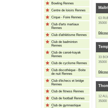
Bowling Rennes
Maîtr
Centre de loisirs Rennes
Cirque - Foire Rennes
63 RU
35000
Club d'arts martiaux
Rennes
Découv
Club d'athlétisme Rennes
Club de badminton
Rennes
Temp
Club de canoë-kayak
Rennes
33 B
35000
Club de cyclisme Rennes
Club discothèque - Boite
Découv
de nuit Rennes
Club d'échecs et bridge
Rennes
Thom
Club de fitness Rennes
12 AL
Club de football Rennes
35000
Club de gymnastique