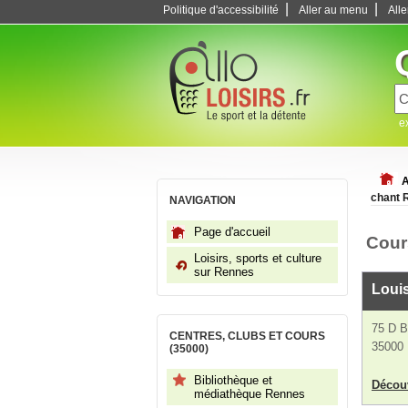
|
|
Politique d'accessibilité
Aller au menu
All
e
A
chant 
NAVIGATION
Page d'accueil
Cour
Loisirs, sports et culture
sur Rennes
Louis
75 D 
CENTRES, CLUBS ET COURS
35000
(35000)
Bibliothèque et
Découv
médiathèque Rennes