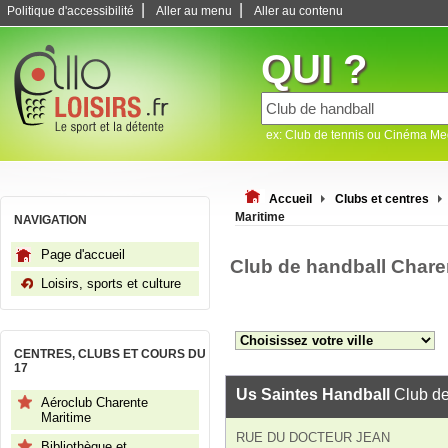
|
|
Politique d'accessibilité
Aller au menu
Aller au contenu
QUI ?
ex: Club de tennis ou Cinéma M
Accueil
Clubs et centres
Maritime
NAVIGATION
Page d'accueil
Club de handball Chare
Loisirs, sports et culture
CENTRES, CLUBS ET COURS DU
17
Us Saintes Handball
Club de
Aéroclub Charente
Maritime
RUE DU DOCTEUR JEAN
Bibliothèque et