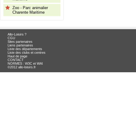
Zoo - Parc animalier
Charente Maritime
Allo-Loisirs ?
CGU
Sites partenaires
Liens partenaires
Liste des départements
Liste des clubs et centres
Haut de page
CONTACT
NORMES : W3C et WAI
©2012 allo-loisirs.fr