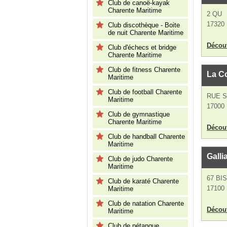
Club de canoë-kayak
Charente Maritime
2 QU
17320 
Club discothèque - Boite
de nuit Charente Maritime
Découv
Club d'échecs et bridge
Charente Maritime
Club de fitness Charente
La C
Maritime
Club de football Charente
RUE S
Maritime
17000 
Club de gymnastique
Charente Maritime
Découv
Club de handball Charente
Maritime
Galli
Club de judo Charente
Maritime
67 BI
Club de karaté Charente
17100 
Maritime
Club de natation Charente
Découv
Maritime
Club de pétanque