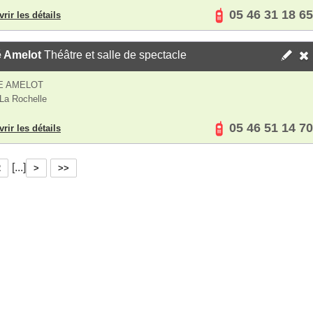
05 46 31 18 65
rir les détails
é Amelot
Théâtre et salle de spectacle
E AMELOT
La Rochelle
05 46 51 14 70
rir les détails
[...]
2
>
>>