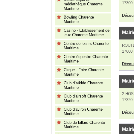
17300 
médiathèque Charente
Maritime
Découv
Bowling Charente
Maritime
Casino - Etablissement de
Mairi
jeux Charente Maritime
Centre de loisirs Charente
ROUTE
Maritime
17600 
Centre équestre Charente
Maritime
Découv
Cirque - Foire Charente
Maritime
Mairi
Club d’aïkido Charente
Maritime
2 HOS
Club d'airsoft Charente
17320 
Maritime
Club d'aviron Charente
Découv
Maritime
Club de billard Charente
Maritime
Mairi