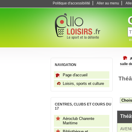
|
|
Politique d'accessibilité
Aller au menu
All
e
A
salle 
NAVIGATION
Page d'accueil
Théâ
Loisirs, sports et culture
CENTRES, CLUBS ET COURS DU
17
Théât
Aéroclub Charente
Maritime
AVEN
Bibliothèque et