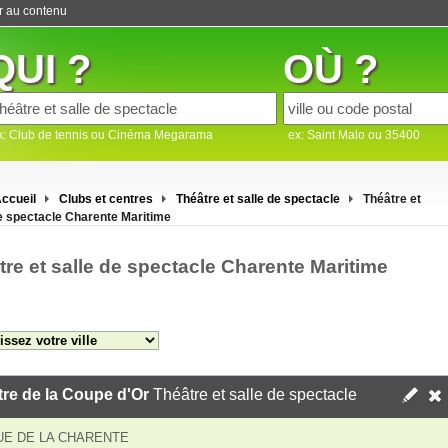
er au contenu
QUI ?
OÙ ?
x: Club de tennis ou Cinéma Megarama
ex: Saint Malo ou 35400
ccueil
Clubs et centres
Théâtre et salle de spectacle
Théâtre et
de spectacle Charente Maritime
tre et salle de spectacle Charente Maritime
re de la Coupe d'Or
Théâtre et salle de spectacle
UE DE LA CHARENTE