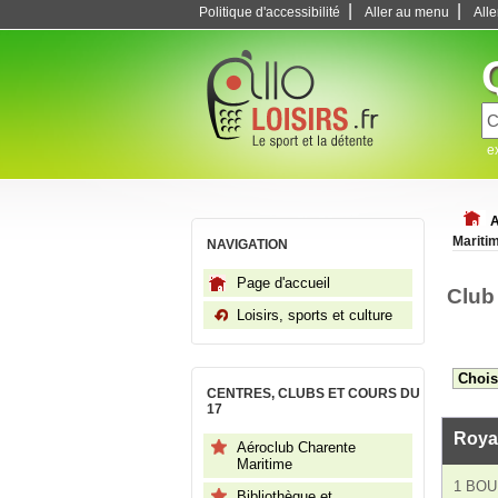
|
|
Politique d'accessibilité
Aller au menu
All
e
A
Mariti
NAVIGATION
Page d'accueil
Club
Loisirs, sports et culture
CENTRES, CLUBS ET COURS DU
17
Roya
Aéroclub Charente
Maritime
1 BO
Bibliothèque et