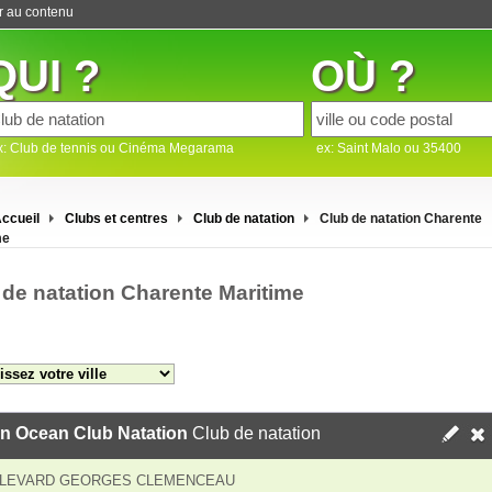
er au contenu
QUI ?
OÙ ?
x: Club de tennis ou Cinéma Megarama
ex: Saint Malo ou 35400
ccueil
Clubs et centres
Club de natation
Club de natation Charente
me
 de natation Charente Maritime
n Ocean Club Natation
Club de natation
ULEVARD GEORGES CLEMENCEAU