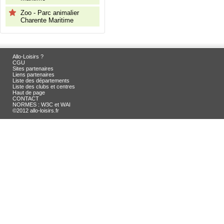
Zoo - Parc animalier
Charente Maritime
Allo-Loisirs ?
CGU
Sites partenaires
Liens partenaires
Liste des départements
Liste des clubs et centres
Haut de page
CONTACT
NORMES : W3C et WAI
©2012 allo-loisirs.fr