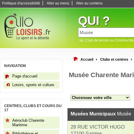
|
|
Politique d'accessibilité
Aller au menu
Aller au contenu
QUI ?
ex: Club de tennis ou Cinéma M
Accueil
Clubs et centres
NAVIGATION
Musée Charente Mari
Page d'accueil
Loisirs, sports et culture
CENTRES, CLUBS ET COURS DU
17
Musées Municipaux
Musée
Aéroclub Charente
Maritime
28 RUE VICTOR HUGO
17100 Saintes
Bibliothèque et