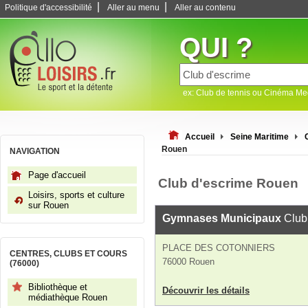
|
|
Politique d'accessibilité
Aller au menu
Aller au contenu
QUI ?
ex: Club de tennis ou Cinéma M
Accueil
Seine Maritime
Rouen
NAVIGATION
Page d'accueil
Club d'escrime Rouen
Loisirs, sports et culture
sur Rouen
Gymnases Municipaux
Club
PLACE DES COTONNIERS
CENTRES, CLUBS ET COURS
76000 Rouen
(76000)
Bibliothèque et
Découvrir les détails
médiathèque Rouen