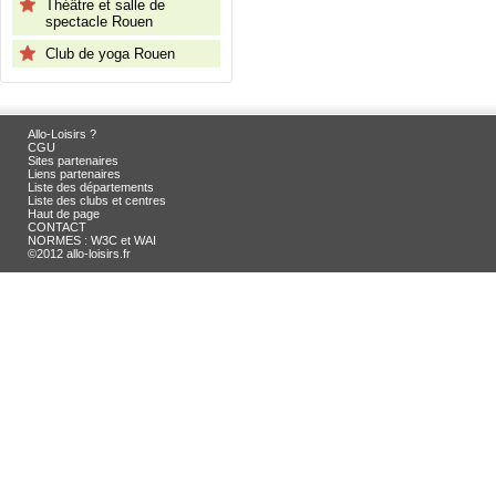
Théâtre et salle de
spectacle Rouen
Club de yoga Rouen
Allo-Loisirs ?
CGU
Sites partenaires
Liens partenaires
Liste des départements
Liste des clubs et centres
Haut de page
CONTACT
NORMES : W3C et WAI
©2012 allo-loisirs.fr